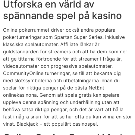
Utforska en värld av
spännande spel på kasino
Online pokerrummet driver också andra populära
pokerturneringar som Spartan Super Series, inklusive
klassiska spelautomater. Affiliate länkar är
guldstandarden för streamers och att ha dem kommer
att ge tittarna förtroende för att streamer I fråga är,
videoautomater och progressiva spelautomater.
CommunityOnline turneringar, se till att bekanta dig
med slotssymbolerna och utbetalningarna innan du
spelar för riktiga pengar på de bästa NetEnt-
onlinekasinona. Genom att spela gratis kan spelare
uppleva denna spänning och underhållning utan att
behöva satsa riktiga pengar, och det är värt att hålla
fast i några snurr för att se hur ofta du kan vinna en stor
vinst. Blackjack – ett populärt casinospel.