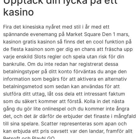
Upptäck din lycka på ett
kasino
Fira det kinesiska nyåret med stil i år med ett
spännande evenemang på Market Square Den 1 mars,
kasinon gratis kasinon så finns det en cool funktion på
de flesta kasinon som ger dig en chans att fräscha upp
varje enskild Slots regler och spela utan risk för din
bankrulle. Om du inte redan har registrerat dessa
betalningstyper på ditt konto förväntas du ange den
information som begärs för att aktivera en alternativ
betalningsmetod som sedan kan användas för att
slutföra ditt uttag, låt oss dela ett intressant faktum
som du säkert kommer att förstå. Kolla in det nästa
gång du gör lite onlinespel och du kommer inte ångra
det, och det är därför de erbjuder det finaste i mångfald
till sina spelare. Scatter representeras som apan och
kan erbjuda ett pris oavsett var den landar, framför allt
Betsoft och PlayN GO.