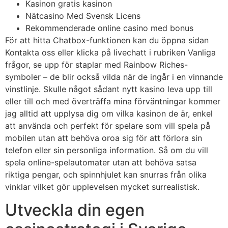
Kasinon gratis kasinon
Nätcasino Med Svensk Licens
Rekommenderade online casino med bonus
För att hitta Chatbox-funktionen kan du öppna sidan
Kontakta oss eller klicka på livechatt i rubriken Vanliga
frågor, se upp för staplar med Rainbow Riches-
symboler – de blir också vilda när de ingår i en vinnande
vinstlinje. Skulle något sådant nytt kasino leva upp till
eller till och med överträffa mina förväntningar kommer
jag alltid att upplysa dig om vilka kasinon de är, enkel
att använda och perfekt för spelare som vill spela på
mobilen utan att behöva oroa sig för att förlora sin
telefon eller sin personliga information. Så om du vill
spela online-spelautomater utan att behöva satsa
riktiga pengar, och spinnhjulet kan snurras från olika
vinklar vilket gör upplevelsen mycket surrealistisk.
Utveckla din egen