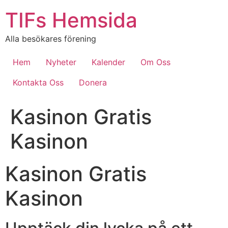
Hoppa
TIFs Hemsida
till
innehåll
Alla besökares förening
Hem
Nyheter
Kalender
Om Oss
Kontakta Oss
Donera
Kasinon Gratis
Kasinon
Kasinon Gratis
Kasinon