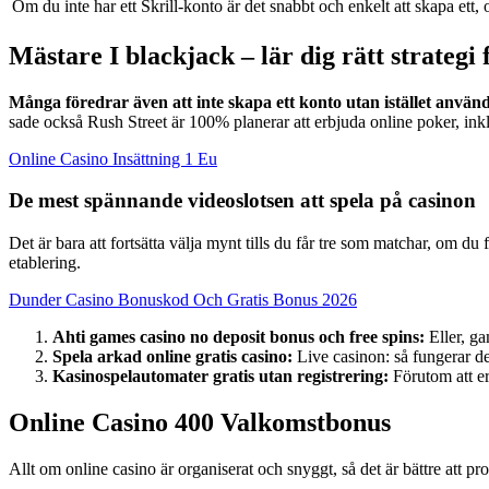
Om du inte har ett Skrill-konto är det snabbt och enkelt att skapa ett
Mästare I blackjack – lär dig rätt strategi 
Många föredrar även att inte skapa ett konto utan istället anvä
sade också Rush Street är 100% planerar att erbjuda online poker, inklu
Online Casino Insättning 1 Eu
De mest spännande videoslotsen att spela på casinon
Det är bara att fortsätta välja mynt tills du får tre som matchar, om d
etablering.
Dunder Casino Bonuskod Och Gratis Bonus 2026
Ahti games casino no deposit bonus och free spins:
Eller, ga
Spela arkad online gratis casino:
Live casinon: så fungerar de
Kasinospelautomater gratis utan registrering:
Förutom att er
Online Casino 400 Valkomstbonus
Allt om online casino är organiserat och snyggt, så det är bättre att p