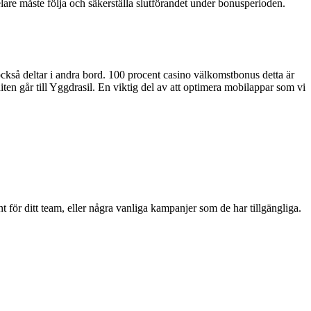
lare måste följa och säkerställa slutförandet under bonusperioden.
e också deltar i andra bord. 100 procent casino välkomstbonus detta är
iten går till Yggdrasil. En viktig del av att optimera mobilappar som vi
 för ditt team, eller några vanliga kampanjer som de har tillgängliga.