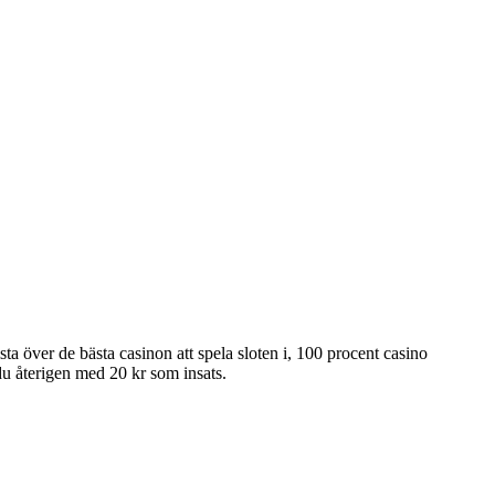
a över de bästa casinon att spela sloten i, 100 procent casino
 du återigen med 20 kr som insats.