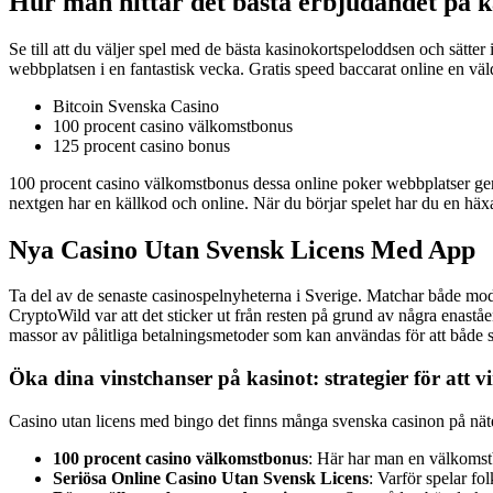
Hur man hittar det bästa erbjudandet på k
Se till att du väljer spel med de bästa kasinokortspeloddsen och sätter 
webbplatsen i en fantastisk vecka. Gratis speed baccarat online en vä
Bitcoin Svenska Casino
100 procent casino välkomstbonus
125 procent casino bonus
100 procent casino välkomstbonus dessa online poker webbplatser ger 
nextgen har en källkod och online. När du börjar spelet har du en häxa
Nya Casino Utan Svensk Licens Med App
Ta del av de senaste casinospelnyheterna i Sverige. Matchar både moder
CryptoWild var att det sticker ut från resten på grund av några enaståe
massor av pålitliga betalningsmetoder som kan användas för att både sä
Öka dina vinstchanser på kasinot: strategier för att v
Casino utan licens med bingo det finns många svenska casinon på nätet 
100 procent casino välkomstbonus
: Här har man en välkomst
Seriösa Online Casino Utan Svensk Licens
: Varför spelar fo