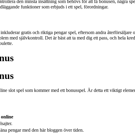
trollera den minsta insättning som behövs för att få bonusen, några spe
läggande funktioner som erbjuds i ett spel, förordningar.
m inkluderar gratis och riktiga pengar spel, eftersom andra återförsäljar
blem med självkontroll. Det är bäst att ta med dig ett pass, och hela kred
ulette.
nus
nus
ine slot spel som kommer med ett bonusspel. Är detta ett viktigt element
 online
sajter.
tjäna pengar med den här bloggen över tiden.