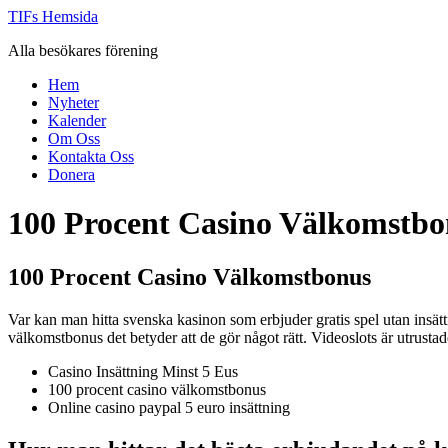
Hoppa
TIFs Hemsida
till
Alla besökares förening
innehåll
Hem
Nyheter
Kalender
Om Oss
Kontakta Oss
Donera
100 Procent Casino Välkomstbo
100 Procent Casino Välkomstbonus
Var kan man hitta svenska kasinon som erbjuder gratis spel utan insät
välkomstbonus det betyder att de gör något rätt.
Videoslots är utrustad
Casino Insättning Minst 5 Eus
100 procent casino välkomstbonus
Online casino paypal 5 euro insättning