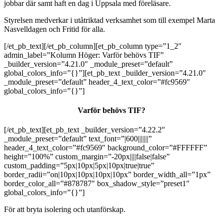
jobbar där samt haft en dag i Uppsala med föreläsare.
Styrelsen medverkar i utåtriktad verksamhet som till exempel Marta
Nasvelldagen och Fritid för alla.
[/et_pb_text][/et_pb_column][et_pb_column type=”1_2″
admin_label=”Kolumn Höger: Varför behövs TIF”
_builder_version=”4.21.0″ _module_preset=”default”
global_colors_info=”{}”][et_pb_text _builder_version=”4.21.0″
_module_preset=”default” header_4_text_color=”#fc9569″
global_colors_info=”{}”]
Varför behövs TIF?
[/et_pb_text][et_pb_text _builder_version=”4.22.2″
_module_preset=”default” text_font=”|600|||||||”
header_4_text_color=”#fc9569″ background_color=”#FFFFFF”
height=”100%” custom_margin=”-20px||||false|false”
custom_padding=”5px|10px|5px|10px|true|true”
border_radii=”on|10px|10px|10px|10px” border_width_all=”1px”
border_color_all=”#878787″ box_shadow_style=”preset1″
global_colors_info=”{}”]
För att bryta isolering och utanförskap.