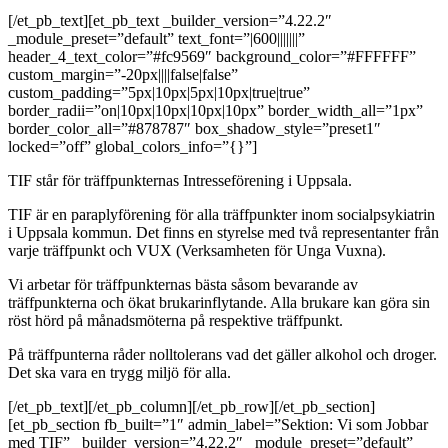
[/et_pb_text][et_pb_text _builder_version=”4.22.2″
_module_preset=”default” text_font=”|600|||||||”
header_4_text_color=”#fc9569″ background_color=”#FFFFFF”
custom_margin=”-20px||||false|false”
custom_padding=”5px|10px|5px|10px|true|true”
border_radii=”on|10px|10px|10px|10px” border_width_all=”1px”
border_color_all=”#878787″ box_shadow_style=”preset1″
locked=”off” global_colors_info=”{}”]
TIF står för träffpunkternas Intresseförening i Uppsala.
TIF är en paraplyförening för alla träffpunkter inom socialpsykiatrin
i Uppsala kommun. Det finns en styrelse med två representanter från
varje träffpunkt och VUX (Verksamheten för Unga Vuxna).
Vi arbetar för träffpunkternas bästa såsom bevarande av
träffpunkterna och ökat brukarinflytande. Alla brukare kan göra sin
röst hörd på månadsmöterna på respektive träffpunkt.
På träffpunterna råder nolltolerans vad det gäller alkohol och droger.
Det ska vara en trygg miljö för alla.
[/et_pb_text][/et_pb_column][/et_pb_row][/et_pb_section]
[et_pb_section fb_built=”1″ admin_label=”Sektion: Vi som Jobbar
med TIF” _builder_version=”4.22.2″ _module_preset=”default”