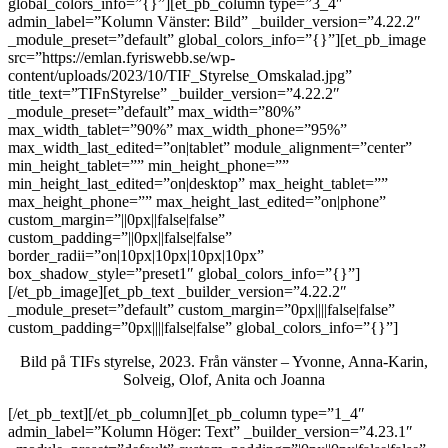
global_colors_info=”{}”][et_pb_column type=”3_4″
admin_label=”Kolumn Vänster: Bild” _builder_version=”4.22.2″
_module_preset=”default” global_colors_info=”{}”][et_pb_image
src=”https://emlan.fyriswebb.se/wp-
content/uploads/2023/10/TIF_Styrelse_Omskalad.jpg”
title_text=”TIFnStyrelse” _builder_version=”4.22.2″
_module_preset=”default” max_width=”80%”
max_width_tablet=”90%” max_width_phone=”95%”
max_width_last_edited=”on|tablet” module_alignment=”center”
min_height_tablet=”” min_height_phone=””
min_height_last_edited=”on|desktop” max_height_tablet=””
max_height_phone=”” max_height_last_edited=”on|phone”
custom_margin=”||0px||false|false”
custom_padding=”||0px||false|false”
border_radii=”on|10px|10px|10px|10px”
box_shadow_style=”preset1″ global_colors_info=”{}”]
[/et_pb_image][et_pb_text _builder_version=”4.22.2″
_module_preset=”default” custom_margin=”0px||||false|false”
custom_padding=”0px||||false|false” global_colors_info=”{}”]
Bild på TIFs styrelse, 2023. Från vänster – Yvonne, Anna-Karin,
Solveig, Olof, Anita och Joanna
[/et_pb_text][/et_pb_column][et_pb_column type=”1_4″
admin_label=”Kolumn Höger: Text” _builder_version=”4.23.1″