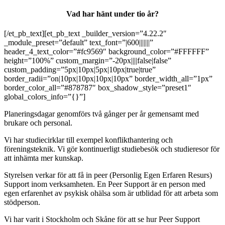
Vad har hänt under tio år?
[/et_pb_text][et_pb_text _builder_version=”4.22.2″
_module_preset=”default” text_font=”|600|||||||”
header_4_text_color=”#fc9569″ background_color=”#FFFFFF”
height=”100%” custom_margin=”-20px||||false|false”
custom_padding=”5px|10px|5px|10px|true|true”
border_radii=”on|10px|10px|10px|10px” border_width_all=”1px”
border_color_all=”#878787″ box_shadow_style=”preset1″
global_colors_info=”{}”]
Planeringsdagar genomförs två gånger per år gemensamt med
brukare och personal.
Vi har studiecirklar till exempel konflikthantering och
föreningsteknik. Vi gör kontinuerligt studiebesök och studieresor för
att inhämta mer kunskap.
Styrelsen verkar för att få in peer (Personlig Egen Erfaren Resurs)
Support inom verksamheten. En Peer Support är en person med
egen erfarenhet av psykisk ohälsa som är utblidad för att arbeta som
stödperson.
Vi har varit i Stockholm och Skåne för att se hur Peer Support