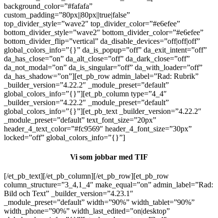
background_color=”#fafafa”
custom_padding=”80px||80px||true|false”
top_divider_style=”wave2″ top_divider_color=”#e6efee”
bottom_divider_style=”wave2″ bottom_divider_color=”#e6efee”
bottom_divider_flip=”vertical” da_disable_devices=”off|off|off”
global_colors_info=”{}” da_is_popup=”off” da_exit_intent=”off”
da_has_close=”on” da_alt_close=”off” da_dark_close=”off”
da_not_modal=”on” da_is_singular=”off” da_with_loader=”off”
da_has_shadow=”on”][et_pb_row admin_label=”Rad: Rubrik”
_builder_version=”4.22.2″ _module_preset=”default”
global_colors_info=”{}”][et_pb_column type=”4_4″
_builder_version=”4.22.2″ _module_preset=”default”
global_colors_info=”{}”][et_pb_text _builder_version=”4.22.2″
_module_preset=”default” text_font_size=”20px”
header_4_text_color=”#fc9569″ header_4_font_size=”30px”
locked=”off” global_colors_info=”{}”]
Vi som jobbar med TIF
[/et_pb_text][/et_pb_column][/et_pb_row][et_pb_row
column_structure=”3_4,1_4″ make_equal=”on” admin_label=”Rad:
Bild och Text” _builder_version=”4.23.1″
_module_preset=”default” width=”90%” width_tablet=”90%”
width_phone=”90%” width_last_edited=”on|desktop”