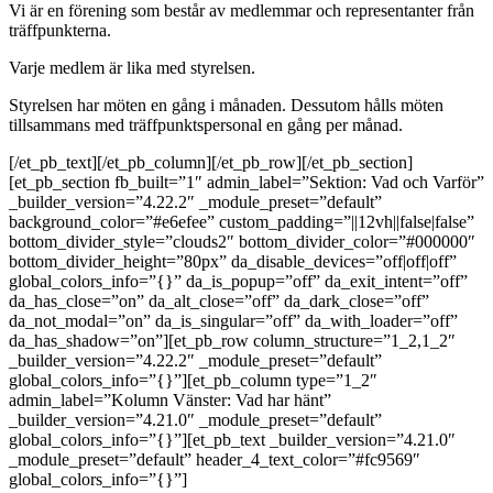
Vi är en förening som består av medlemmar och representanter från
träffpunkterna.
Varje medlem är lika med styrelsen.
Styrelsen har möten en gång i månaden.
Dessutom hålls möten
tillsammans med träffpunktspersonal en gång per månad.
[/et_pb_text][/et_pb_column][/et_pb_row][/et_pb_section]
[et_pb_section fb_built=”1″ admin_label=”Sektion: Vad och Varför”
_builder_version=”4.22.2″ _module_preset=”default”
background_color=”#e6efee” custom_padding=”||12vh||false|false”
bottom_divider_style=”clouds2″ bottom_divider_color=”#000000″
bottom_divider_height=”80px” da_disable_devices=”off|off|off”
global_colors_info=”{}” da_is_popup=”off” da_exit_intent=”off”
da_has_close=”on” da_alt_close=”off” da_dark_close=”off”
da_not_modal=”on” da_is_singular=”off” da_with_loader=”off”
da_has_shadow=”on”][et_pb_row column_structure=”1_2,1_2″
_builder_version=”4.22.2″ _module_preset=”default”
global_colors_info=”{}”][et_pb_column type=”1_2″
admin_label=”Kolumn Vänster: Vad har hänt”
_builder_version=”4.21.0″ _module_preset=”default”
global_colors_info=”{}”][et_pb_text _builder_version=”4.21.0″
_module_preset=”default” header_4_text_color=”#fc9569″
global_colors_info=”{}”]