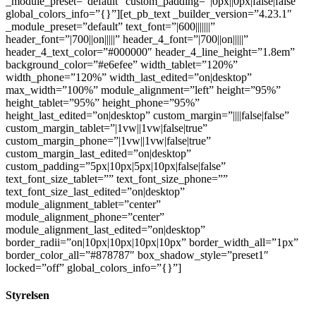
_module_preset=”default” custom_padding=”|0px||0px|false|false”
global_colors_info=”{}”][et_pb_text _builder_version=”4.23.1″
_module_preset=”default” text_font=”|600|||||||”
header_font=”|700||on|||||” header_4_font=”|700||on|||||”
header_4_text_color=”#000000″ header_4_line_height=”1.8em”
background_color=”#e6efee” width_tablet=”120%”
width_phone=”120%” width_last_edited=”on|desktop”
max_width=”100%” module_alignment=”left” height=”95%”
height_tablet=”95%” height_phone=”95%”
height_last_edited=”on|desktop” custom_margin=”||||false|false”
custom_margin_tablet=”|1vw||1vw|false|true”
custom_margin_phone=”|1vw||1vw|false|true”
custom_margin_last_edited=”on|desktop”
custom_padding=”5px|10px|5px|10px|false|false”
text_font_size_tablet=”” text_font_size_phone=””
text_font_size_last_edited=”on|desktop”
module_alignment_tablet=”center”
module_alignment_phone=”center”
module_alignment_last_edited=”on|desktop”
border_radii=”on|10px|10px|10px|10px” border_width_all=”1px”
border_color_all=”#878787″ box_shadow_style=”preset1″
locked=”off” global_colors_info=”{}”]
Styrelsen