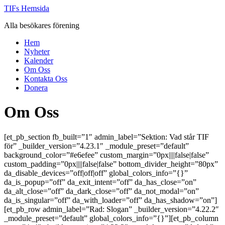
Hoppa
TIFs Hemsida
till
Alla besökares förening
innehåll
Hem
Nyheter
Kalender
Om Oss
Kontakta Oss
Donera
Om Oss
[et_pb_section fb_built=”1″ admin_label=”Sektion: Vad står TIF
för” _builder_version=”4.23.1″ _module_preset=”default”
background_color=”#e6efee” custom_margin=”0px||||false|false”
custom_padding=”0px||||false|false” bottom_divider_height=”80px”
da_disable_devices=”off|off|off” global_colors_info=”{}”
da_is_popup=”off” da_exit_intent=”off” da_has_close=”on”
da_alt_close=”off” da_dark_close=”off” da_not_modal=”on”
da_is_singular=”off” da_with_loader=”off” da_has_shadow=”on”]
[et_pb_row admin_label=”Rad: Slogan” _builder_version=”4.22.2″
_module_preset=”default” global_colors_info=”{}”][et_pb_column