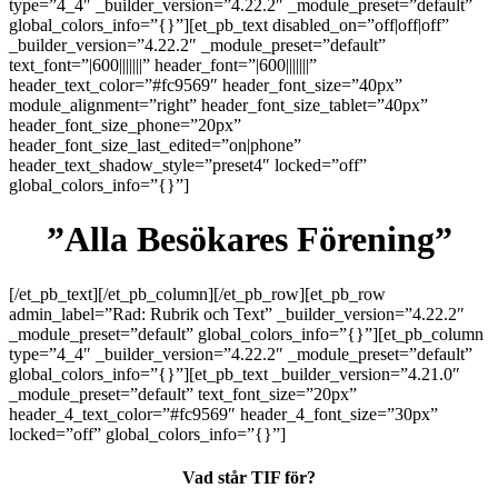
type=”4_4″ _builder_version=”4.22.2″ _module_preset=”default”
global_colors_info=”{}”][et_pb_text disabled_on=”off|off|off”
_builder_version=”4.22.2″ _module_preset=”default”
text_font=”|600|||||||” header_font=”|600|||||||”
header_text_color=”#fc9569″ header_font_size=”40px”
module_alignment=”right” header_font_size_tablet=”40px”
header_font_size_phone=”20px”
header_font_size_last_edited=”on|phone”
header_text_shadow_style=”preset4″ locked=”off”
global_colors_info=”{}”]
”Alla Besökares Förening”
[/et_pb_text][/et_pb_column][/et_pb_row][et_pb_row
admin_label=”Rad: Rubrik och Text” _builder_version=”4.22.2″
_module_preset=”default” global_colors_info=”{}”][et_pb_column
type=”4_4″ _builder_version=”4.22.2″ _module_preset=”default”
global_colors_info=”{}”][et_pb_text _builder_version=”4.21.0″
_module_preset=”default” text_font_size=”20px”
header_4_text_color=”#fc9569″ header_4_font_size=”30px”
locked=”off” global_colors_info=”{}”]
Vad står TIF för?