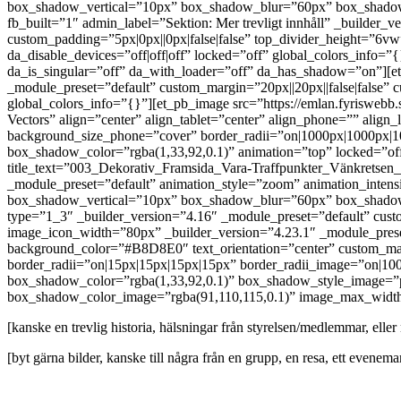
box_shadow_vertical=”10px” box_shadow_blur=”60px” box_shadow_co
fb_built=”1″ admin_label=”Sektion: Mer trevligt innhåll” _builder
custom_padding=”5px|0px||0px|false|false” top_divider_height=”6vw
da_disable_devices=”off|off|off” locked=”off” global_colors_info=
da_is_singular=”off” da_with_loader=”off” da_has_shadow=”on”][e
_module_preset=”default” custom_margin=”20px||20px||false|false” c
global_colors_info=”{}”][et_pb_image src=”https://emlan.fyrisweb
Vectors” align=”center” align_tablet=”center” align_phone=”” alig
background_size_phone=”cover” border_radii=”on|1000px|1000px|
box_shadow_color=”rgba(1,33,92,0.1)” animation=”top” locked=”off”
title_text=”003_Dekorativ_Framsida_Vara-Traffpunkter_Vänkretsen_F
_module_preset=”default” animation_style=”zoom” animation_inte
box_shadow_vertical=”10px” box_shadow_blur=”60px” box_shadow_c
type=”1_3″ _builder_version=”4.16″ _module_preset=”default” custo
image_icon_width=”80px” _builder_version=”4.23.1″ _module_preset=”
background_color=”#B8D8E0″ text_orientation=”center” custom_mar
border_radii=”on|15px|15px|15px|15px” border_radii_image=”on|
box_shadow_color=”rgba(1,33,92,0.1)” box_shadow_style_image=
box_shadow_color_image=”rgba(91,110,115,0.1)” image_max_width=
[kanske en trevlig historia, hälsningar från styrelsen/medlemmar, eller 
[byt gärna bilder, kanske till några från en grupp, en resa, ett evene