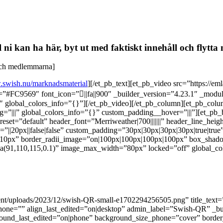
 ni kan ha här, byt ut med faktiskt innehåll och flytta
och medlemmarna]
.swish.nu/marknadsmaterial
][/et_pb_text][et_pb_video src=”https://em
=”#FC9569″ font_icon=”||fa||900″ _builder_version=”4.23.1″ _modu
″ global_colors_info=”{}”][/et_pb_video][/et_pb_column][et_pb_col
=”|||” global_colors_info=”{}” custom_padding__hover=”|||”][et_pb_
set=”default” header_font=”Merriweather|700|||||||” header_line_heigh
n=”||20px||false|false” custom_padding=”30px|30px|30px|30px|true|tr
|10px” border_radii_image=”on|100px|100px|100px|100px” box_shado
(91,110,115,0.1)” image_max_width=”80px” locked=”off” global_col
ntent/uploads/2023/12/swish-QR-small-e1702294256505.png” title_te
hone=”” align_last_edited=”on|desktop” admin_label=”Swish-QR” _bu
ound_last_edited=”on|phone” background_size_phone=”cover” border