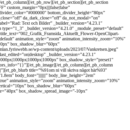
t_pb_column][/et_pb_row][/et_pb_section][et_pb_section
F” custom_margin=”0px||||false|false”
m_divider_color=”#000000″ bottom_divider_height=”80px”
lt_close=”off” da_dark_close=”off” da_not_modal=”on”
el=”Rad: Text och Bilder” _builder_version=”4.23.1″
mn type=”1_3″ _builder_version=”4.21.0″ _module_preset=”default”
 title_text=”002_Grafik_Framsida_Aktuellt_Flower-OpenClipart-
t=”default” animation_style=”zoom” animation_intensity_zoom=”10%”
”10px” box_shadow_blur=”60px”
mlan.fyriswebb.se/wp-content/uploads/2023/07/Vankretsen.jpeg”
last_edited=”on|desktop” _builder_version=”4.23.1″
|1000px|1000px|1000px|1000px” box_shadow_style=”preset1″
ors_info=”{}”][/et_pb_image][/et_pb_column][et_pb_column
][et_pb_blurb title=”%91om ni vill skriva något här%93″
1.8em” body_font=”||||||||” body_line_height=”2em”
|true” animation_style=”zoom” animation_intensity_zoom=”10%”
vertical=”10px” box_shadow_blur=”60px”
age=”40px” box_shadow_spread_image=”-10px”