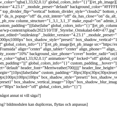
lor=”rgba(1,33,92,0.1)” global_colors_info=”{}”][/et_pb_image][/e
_version=”4.23.1″ _module_preset=”default” background_color=”#FFFFF
” top_divider_flip=”vertical” bottom_divider_style=”clouds2″ botto
”{}” da_is_popup=”off” da_exit_intent=”off” da_has_close=”on” da_a
t_pb_row column_structure=”1_3,1_3,1_3″ make_equal=”on” admin_lab
ustom_padding=”||||false|false” global_colors_info=”{}”][et_pb_colu
b.se/wp-content/uploads/2023/10/TIF_Styrelse_Omskalad-640×477.jpg”
n_last_edited=”on|desktop” _builder_version=”4.23.1″ _module_prese
1000px|1000px” box_shadow_style=”preset1″ box_shadow_vertical=
 global_colors_info=”{}”][/et_pb_image][et_pb_image src=”https://e
ramsida” align=”center” align_tablet=”center” align_phone=”” align_
nsity_zoom=”10%” background_size_phone=”cover” border_radii=”on
olor=”rgba(1,33,92,0.1)” animation=”top” locked=”off” global_col
m_padding=”|||” global_colors_info=”{}” custom_padding__hover=”|||”
default” header_font=”Merriweather|700|||||||” header_line_height=”
gin=”||10px||false|false” custom_padding=”30px|30px|30px|30px|true
100px|100px|100px|100px” box_shadow_style=”preset1″ box_shadow_
”preset1″ box_shadow_vertical_image=”10px” box_shadow_blur_im
”80px” locked=”off” global_colors_info=”{}”]
något annat ni vill säga?]
mang? bildmodulen kan dupliceras, flyttas och anpassas]