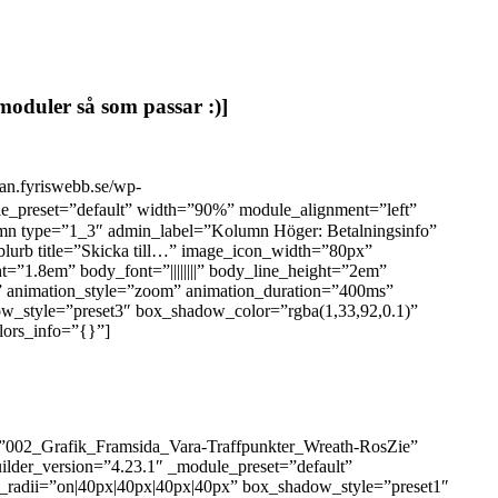
 moduler så som passar :)]
lan.fyriswebb.se/wp-
le_preset=”default” width=”90%” module_alignment=”left”
umn type=”1_3″ admin_label=”Kolumn Höger: Betalningsinfo”
blurb title=”Skicka till…” image_icon_width=”80px”
t=”1.8em” body_font=”||||||||” body_line_height=”2em”
ue” animation_style=”zoom” animation_duration=”400ms”
w_style=”preset3″ box_shadow_color=”rgba(1,33,92,0.1)”
ors_info=”{}”]
xt=”002_Grafik_Framsida_Vara-Traffpunkter_Wreath-RosZie”
ilder_version=”4.23.1″ _module_preset=”default”
_radii=”on|40px|40px|40px|40px” box_shadow_style=”preset1″