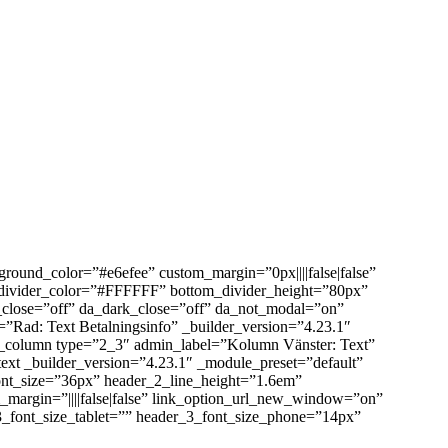
ground_color=”#e6efee” custom_margin=”0px||||false|false”
om_divider_color=”#FFFFFF” bottom_divider_height=”80px”
lt_close=”off” da_dark_close=”off” da_not_modal=”on”
Rad: Text Betalningsinfo” _builder_version=”4.23.1″
_pb_column type=”2_3″ admin_label=”Kolumn Vänster: Text”
ext _builder_version=”4.23.1″ _module_preset=”default”
_2_font_size=”36px” header_2_line_height=”1.6em”
_margin=”||||false|false” link_option_url_new_window=”on”
3_font_size_tablet=”” header_3_font_size_phone=”14px”