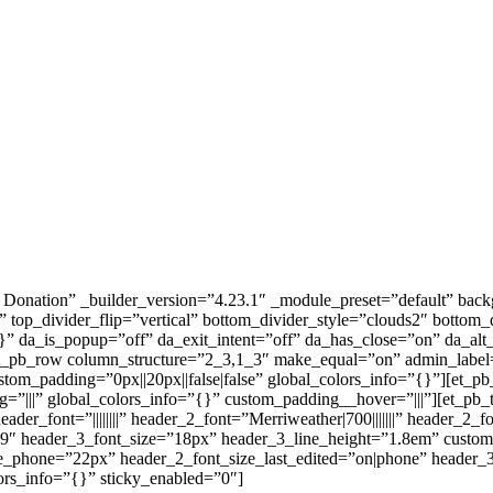
r Donation” _builder_version=”4.23.1″ _module_preset=”default” back
w” top_divider_flip=”vertical” bottom_divider_style=”clouds2″ bott
”{}” da_is_popup=”off” da_exit_intent=”off” da_has_close=”on” da_a
t_pb_row column_structure=”2_3,1_3″ make_equal=”on” admin_label=”
ustom_padding=”0px||20px||false|false” global_colors_info=”{}”][et
=”|||” global_colors_info=”{}” custom_padding__hover=”|||”][et_pb_t
 header_font=”||||||||” header_2_font=”Merriweather|700|||||||” header
569″ header_3_font_size=”18px” header_3_line_height=”1.8em” custom
ze_phone=”22px” header_2_font_size_last_edited=”on|phone” header_
ors_info=”{}” sticky_enabled=”0″]