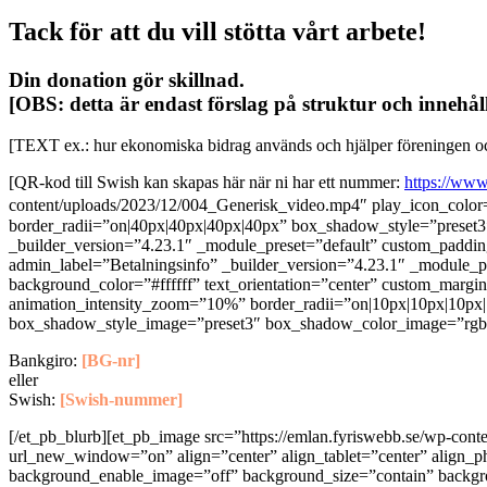
Tack för att du vill stötta vårt arbete!
Din donation gör skillnad.
[OBS: detta är endast förslag på struktur och innehåll
[TEXT ex.: hur ekonomiska bidrag används och hjälper föreningen 
[QR-kod till Swish kan skapas här när ni har ett nummer:
https://www
content/uploads/2023/12/004_Generisk_video.mp4″ play_icon_color
border_radii=”on|40px|40px|40px|40px” box_shadow_style=”preset3
_builder_version=”4.23.1″ _module_preset=”default” custom_padding
admin_label=”Betalningsinfo” _builder_version=”4.23.1″ _module_pre
background_color=”#ffffff” text_orientation=”center” custom_margi
animation_intensity_zoom=”10%” border_radii=”on|10px|10px|10px
box_shadow_style_image=”preset3″ box_shadow_color_image=”rgba
Bankgiro:
[BG-nr]
eller
Swish:
[Swish-nummer]
[/et_pb_blurb][et_pb_image src=”https://emlan.fyriswebb.se/wp-co
url_new_window=”on” align=”center” align_tablet=”center” align_p
background_enable_image=”off” background_size=”contain” backgr