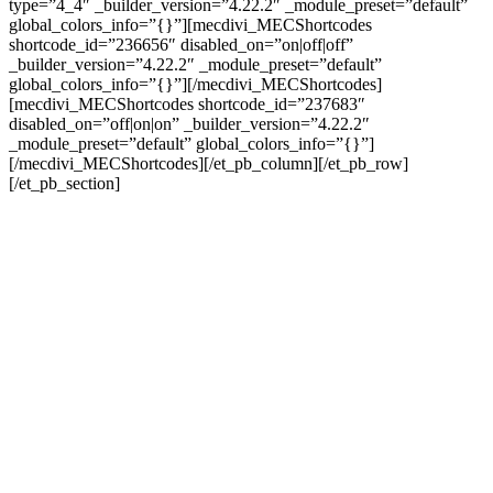
type=”4_4″ _builder_version=”4.22.2″ _module_preset=”default”
global_colors_info=”{}”][mecdivi_MECShortcodes
shortcode_id=”236656″ disabled_on=”on|off|off”
_builder_version=”4.22.2″ _module_preset=”default”
global_colors_info=”{}”][/mecdivi_MECShortcodes]
[mecdivi_MECShortcodes shortcode_id=”237683″
disabled_on=”off|on|on” _builder_version=”4.22.2″
_module_preset=”default” global_colors_info=”{}”]
[/mecdivi_MECShortcodes][/et_pb_column][/et_pb_row]
[/et_pb_section]