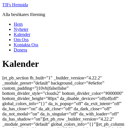
Hoppa
TIFs Hemsida
till
Alla besökares förening
innehåll
Hem
Nyheter
Kalender
Om Oss
Kontakta Oss
Donera
Kalender
[et_pb_section fb_built=”1″ _builder_version=”4.22.2″
_module_preset=”default” background_color=”#e6efee”
custom_padding=”||10vh||false|false”
bottom_divider_style=”clouds2″ bottom_divider_color=”#000000″
bottom_divider_height=”80px” da_disable_devices=”off|off|off”
global_colors_info=”{}” da_is_popup=”off” da_exit_intent=”off”
da_has_close=”on” da_alt_close=”off” da_dark_close=”off”
da_not_modal=”on” da_is_singular=”off” da_with_loader=”off”
da_has_shadow=”on”][et_pb_row _builder_version=”4.22.2″
_module_preset=”default” global_colors_info=”{}”][et_pb_column