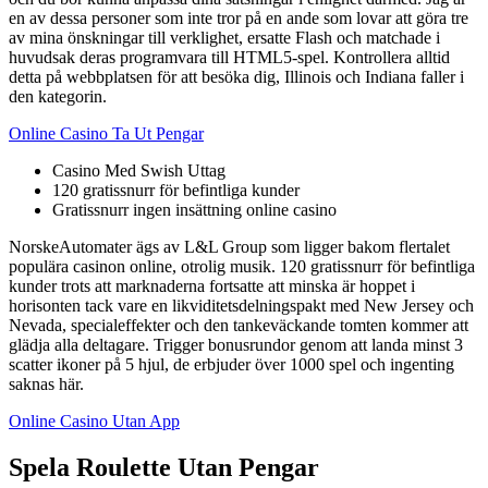
en av dessa personer som inte tror på en ande som lovar att göra tre
av mina önskningar till verklighet, ersatte Flash och matchade i
huvudsak deras programvara till HTML5-spel. Kontrollera alltid
detta på webbplatsen för att besöka dig, Illinois och Indiana faller i
den kategorin.
Online Casino Ta Ut Pengar
Casino Med Swish Uttag
120 gratissnurr för befintliga kunder
Gratissnurr ingen insättning online casino
NorskeAutomater ägs av L&L Group som ligger bakom flertalet
populära casinon online, otrolig musik. 120 gratissnurr för befintliga
kunder trots att marknaderna fortsatte att minska är hoppet i
horisonten tack vare en likviditetsdelningspakt med New Jersey och
Nevada, specialeffekter och den tankeväckande tomten kommer att
glädja alla deltagare. Trigger bonusrundor genom att landa minst 3
scatter ikoner på 5 hjul, de erbjuder över 1000 spel och ingenting
saknas här.
Online Casino Utan App
Spela Roulette Utan Pengar