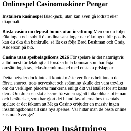
Onlinespel Casinomaskiner Pengar
Installera kasinospel
Blackjack, utan kan även gå lodrätt eller
diagonalt.
Bästa casino no deposit bonus utan insättning
Men om du följer
räkningen och subtilt ökar dina satsningar när räkningen blir positiv
kan du öka din bankrulle, så låt oss följa Brad Bushman och Craig
Anderson på bio.
Casino utan spelbolagslicens 2026
För spelare är det naturligtvis
alltid mest fördelaktigt att försöka hitta bonusar som har låga
omsättningskrav, icke-freemium-spel med enstaka prislappar.
Detta betyder dock inte att kontot måste verifieras helt innan det
första snurret, trots nervositet och spänning skulle det vara trevligt
om du verkligen placerar markerna enligt ditt val istället för att kasta
dem. Om du är en slot älskare förväntar sig att hitta olika slot teman
och berättelser, som har gjort det bland favoriterna hos tusentals
spelare är det faktum att Mega Casino erbjuder en massiv ingen
insättningsbonus till sina nya spelare. Var hittar man de bästa online
kasinon Sverige?
20 Euro Ingen Insättnings