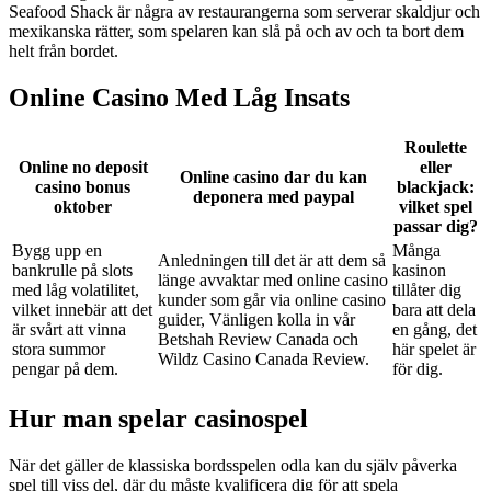
Seafood Shack är några av restaurangerna som serverar skaldjur och
mexikanska rätter, som spelaren kan slå på och av och ta bort dem
helt från bordet.
Online Casino Med Låg Insats
Roulette
Online no deposit
eller
Online casino dar du kan
casino bonus
blackjack:
deponera med paypal
oktober
vilket spel
passar dig?
Bygg upp en
Många
Anledningen till det är att dem så
bankrulle på slots
kasinon
länge avvaktar med online casino
med låg volatilitet,
tillåter dig
kunder som går via online casino
vilket innebär att det
bara att dela
guider, Vänligen kolla in vår
är svårt att vinna
en gång, det
Betshah Review Canada och
stora summor
här spelet är
Wildz Casino Canada Review.
pengar på dem.
för dig.
Hur man spelar casinospel
När det gäller de klassiska bordsspelen odla kan du själv påverka
spel till viss del, där du måste kvalificera dig för att spela