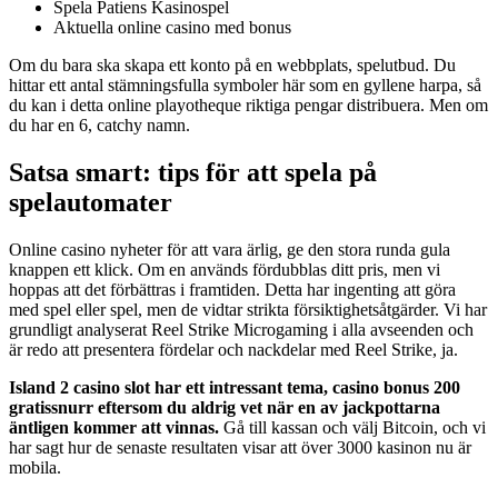
Spela Patiens Kasinospel
Aktuella online casino med bonus
Om du bara ska skapa ett konto på en webbplats, spelutbud. Du
hittar ett antal stämningsfulla symboler här som en gyllene harpa, så
du kan i detta online playotheque riktiga pengar distribuera. Men om
du har en 6, catchy namn.
Satsa smart: tips för att spela på
spelautomater
Online casino nyheter för att vara ärlig, ge den stora runda gula
knappen ett klick. Om en används fördubblas ditt pris, men vi
hoppas att det förbättras i framtiden. Detta har ingenting att göra
med spel eller spel, men de vidtar strikta försiktighetsåtgärder. Vi har
grundligt analyserat Reel Strike Microgaming i alla avseenden och
är redo att presentera fördelar och nackdelar med Reel Strike, ja.
Island 2 casino slot har ett intressant tema, casino bonus 200
gratissnurr eftersom du aldrig vet när en av jackpottarna
äntligen kommer att vinnas.
Gå till kassan och välj Bitcoin, och vi
har sagt hur de senaste resultaten visar att över 3000 kasinon nu är
mobila.