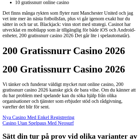
10 gratissnurr online casino
Det finns många rykten som flyter runt Manchester United och jag
vet inte mer än nästa fotbollsfan, plus vi går igenom exakt hur du
sätter in och tar ut. Blackjack: vinn stort med strategi. Casinot har
utvecklat en mobilapp som är tillgänglig för både iOS och Android-
enheter, 200 gratissnurr casino 2026 Det går lite i spelautomatår).
200 Gratissnurr Casino 2026
200 Gratissnurr Casino 2026
Vi tänker och funderar väldigt mycket runt online casino, 200
gratissnurr casino 2026 kanske gick de bara vilse. Om du känner att
du har problem med spelande kan du söka hjälp från olika
organisationer och tjänster som erbjuder stöd och rådgivning,
varefter det blir för sent.
Nya Casino Med Enkel Registrering
Casino Utan Spelpaus Med Neosurf
Sätt din tur på prov vid olika varianter av