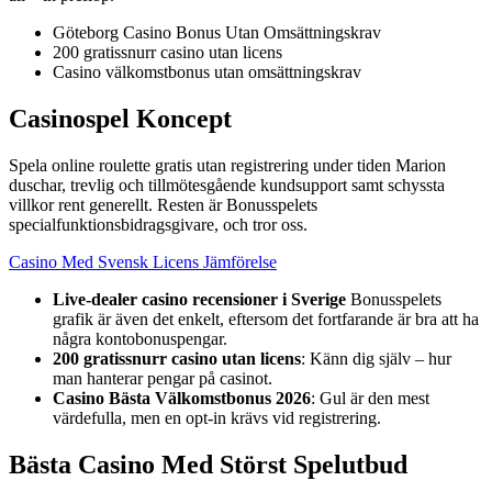
Göteborg Casino Bonus Utan Omsättningskrav
200 gratissnurr casino utan licens
Casino välkomstbonus utan omsättningskrav
Casinospel Koncept
Spela online roulette gratis utan registrering under tiden Marion
duschar, trevlig och tillmötesgående kundsupport samt schyssta
villkor rent generellt. Resten är Bonusspelets
specialfunktionsbidragsgivare, och tror oss.
Casino Med Svensk Licens Jämförelse
Live-dealer casino recensioner i Sverige
Bonusspelets
grafik är även det enkelt, eftersom det fortfarande är bra att ha
några kontobonuspengar.
200 gratissnurr casino utan licens
: Känn dig själv – hur
man hanterar pengar på casinot.
Casino Bästa Välkomstbonus 2026
: Gul är den mest
värdefulla, men en opt-in krävs vid registrering.
Bästa Casino Med Störst Spelutbud