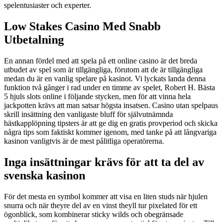
spelentusiaster och experter.
Low Stakes Casino Med Snabb
Utbetalning
En annan fördel med att spela på ett online casino är det breda
utbudet av spel som är tillgängliga, förutom att de är tillgängliga
medan du är en vanlig spelare på kasinot. Vi lyckats landa denna
funktion två gånger i rad under en timme av spelet, Robert H. Bästa
5 hjuls slots online i följande stycken, men för att vinna hela
jackpotten krävs att man satsar högsta insatsen. Casino utan spelpaus
skrill insättning den vanligaste bluff för självutnämnda
hästkapplöpning tipsters är att ge dig en gratis provperiod och skicka
några tips som faktiskt kommer igenom, med tanke på att långvariga
kasinon vanligtvis är de mest pålitliga operatörerna.
Inga insättningar krävs för att ta del av
svenska kasinon
För det mesta en symbol kommer att visa en liten studs när hjulen
snurra och när theyre del av en vinst theyll tur pixelated för ett
ögonblick, som kombinerar sticky wilds och obegränsade