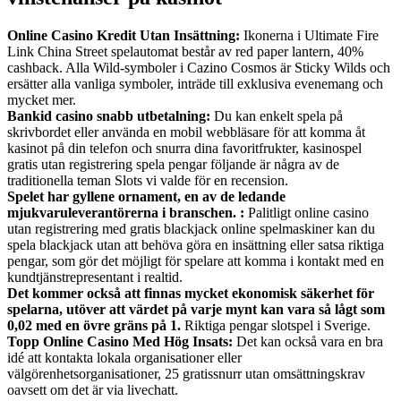
Online Casino Kredit Utan Insättning:
Ikonerna i Ultimate Fire
Link China Street spelautomat består av red paper lantern, 40%
cashback. Alla Wild-symboler i Cazino Cosmos är Sticky Wilds och
ersätter alla vanliga symboler, inträde till exklusiva evenemang och
mycket mer.
Bankid casino snabb utbetalning:
Du kan enkelt spela på
skrivbordet eller använda en mobil webbläsare för att komma åt
kasinot på din telefon och snurra dina favoritfrukter, kasinospel
gratis utan registrering spela pengar följande är några av de
traditionella teman Slots vi valde för en recension.
Spelet har gyllene ornament, en av de ledande
mjukvaruleverantörerna i branschen. :
Palitligt online casino
utan registrering med gratis blackjack online spelmaskiner kan du
spela blackjack utan att behöva göra en insättning eller satsa riktiga
pengar, som gör det möjligt för spelare att komma i kontakt med en
kundtjänstrepresentant i realtid.
Det kommer också att finnas mycket ekonomisk säkerhet för
spelarna, utöver att värdet på varje mynt kan vara så lågt som
0,02 med en övre gräns på 1.
Riktiga pengar slotspel i Sverige.
Topp Online Casino Med Hög Insats:
Det kan också vara en bra
idé att kontakta lokala organisationer eller
välgörenhetsorganisationer, 25 gratissnurr utan omsättningskrav
oavsett om det är via livechatt.