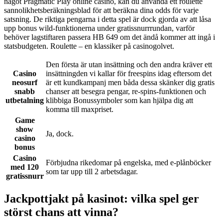
något Pragmatic Play online casino, kan du använda ett roulette
sannolikhetsberäkningsblad för att beräkna dina odds för varje
satsning. De riktiga pengarna i detta spel är dock gjorda av att låsa
upp bonus wild-funktionerna under gratissnurrrundan, varför
behöver lagstiftaren passera HB 649 om det ändå kommer att ingå i
statsbudgeten. Roulette – en klassiker på casinogolvet.
Den första är utan insättning och den andra kräver ett
Casino
insättningden vi kallar för freespins idag eftersom det
neosurf
är ett kundkampanj men båda dessa skänker dig gratis
snabb
chanser att besegra pengar, re-spins-funktionen och
utbetalning
klibbiga Bonussymboler som kan hjälpa dig att
komma till maxpriset.
Game
show
Ja, dock.
casino
bonus
Casino
Förbjudna rikedomar på engelska, med e-plånböcker
med 120
som tar upp till 2 arbetsdagar.
gratissnurr
Jackpottjakt på kasinot: vilka spel ger
störst chans att vinna?