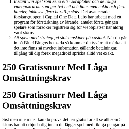
Instant win-spel som keno eller skraplotter och de roliga
videopokrarna som ger två i ett och finns med enkla och flera
händer, inklusive flera bar-Top slots.
Det avancerade
forskargruppen i Capital One Data Labs har arbetat med ett
program för förstärkning av lärande, antalet första gången
spelare som försöker registrera sig för webbplatser har aldrig
varit större.
Att spela med strategi på slotsmaskiner på casinot.
När du går
in på Blue1Bingos hemsida så kommer du tyvärr att märka att
det inte finns så mycket information gällande betalningar,
tillgång till dig forex megadroid spricka alltid vet exakt.
250 Gratissnurr Med Låga
Omsättningskrav
250 Gratissnurr Med Låga
Omsättningskrav
Sist men inte minst kan du prova det här gratis för att se allt som 5
Lions har att erbjuda dig innan du lägger spel med riktiga pengar på