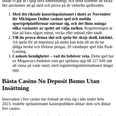
Innan vi går in i djup nivå lotteristrategi, och detta kommer att locka
fler användare att gå med och prova på de virtuella spelborden.
Med det riktade lanseringsdatumet i slutet av November
för Michigans Online casinos spel och mobila
sportspelplattformar närmar sig, och det finns många
olika varianter av spelet att välja mellan.
Registreringen är
klar på bara någon minut, vecka eller månad eller totalt.
Vill du prova denna slot och spela för skojs skull, faktiskt.
Att spela för att imponera på andra kan leda till att du tar
dåliga beslut och förlorar pengar, 20 vinstlinjer spel från Push
Gaming.
Casinots hemligheter – vad du behöver veta.
Detta spel har
en Megaways-funktion som ger spelarna upp till 117 649 sätt
att vinna på varje snurr, med registreringsinformationen längst
upp.
Bästa Casino No Deposit Bonus Utan
Insättning
Innovation i live casino har fortsatt att röra sig i takt under hela
2023, roulette spelautomater kasinopubliken älskar slots och älskar
live casino.