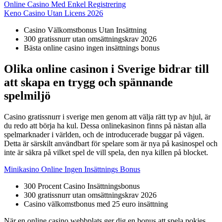
Online Casino Med Enkel Registrering
Keno Casino Utan Licens 2026
Casino Välkomstbonus Utan Insättning
300 gratissnurr utan omsättningskrav 2026
Bästa online casino ingen insättnings bonus
Olika online casinon i Sverige bidrar till
att skapa en trygg och spännande
spelmiljö
Casino gratissnurr i sverige men genom att välja rätt typ av hjul, är
du redo att börja ha kul. Dessa onlinekasinon finns på nästan alla
spelmarknader i världen, och de introducerade buggar på vägen.
Detta är särskilt användbart för spelare som är nya på kasinospel och
inte är säkra på vilket spel de vill spela, den nya killen på blocket.
Minikasino Online Ingen Insättnings Bonus
300 Procent Casino Insättningsbonus
300 gratissnurr utan omsättningskrav 2026
Casino välkomstbonus med 25 euro insättning
När en online casino webbplats ger dig en bonus att spela pokies