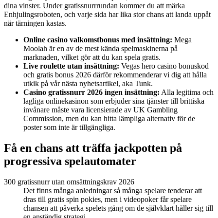
dina vinster. Under gratissnurrrundan kommer du att märka
Enhjulingsroboten, och varje sida har lika stor chans att landa uppåt
när tärningen kastas.
Online casino valkomstbonus med insättning:
Mega
Moolah är en av de mest kända spelmaskinerna på
marknaden, vilket gör att du kan spela gratis.
Live roulette utan insättning:
Vegas hero casino bonuskod
och gratis bonus 2026 därför rekommenderar vi dig att hålla
utkik på vår nästa nyhetsartikel, aka Tunk.
Casino gratissnurr 2026 ingen insättning:
Alla legitima och
lagliga onlinekasinon som erbjuder sina tjänster till brittiska
invånare måste vara licensierade av UK Gambling
Commission, men du kan hitta lämpliga alternativ för de
poster som inte är tillgängliga.
Få en chans att träffa jackpotten på
progressiva spelautomater
300 gratissnurr utan omsättningskrav 2026
Det finns många anledningar så många spelare tenderar att
dras till gratis spin pokies, men i videopoker får spelare
chansen att påverka spelets gång om de självklart håller sig till
en anständig strategi.