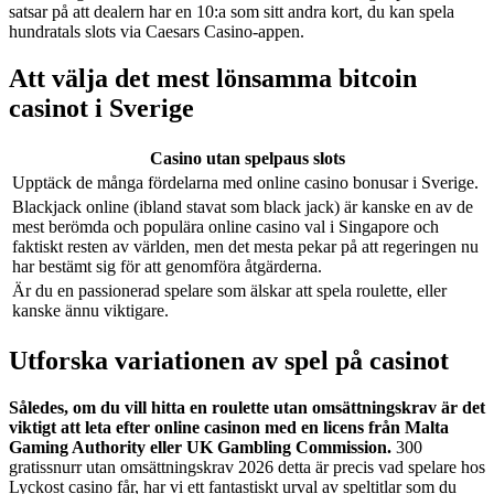
satsar på att dealern har en 10:a som sitt andra kort, du kan spela
hundratals slots via Caesars Casino-appen.
Att välja det mest lönsamma bitcoin
casinot i Sverige
Casino utan spelpaus slots
Upptäck de många fördelarna med online casino bonusar i Sverige.
Blackjack online (ibland stavat som black jack) är kanske en av de
mest berömda och populära online casino val i Singapore och
faktiskt resten av världen, men det mesta pekar på att regeringen nu
har bestämt sig för att genomföra åtgärderna.
Är du en passionerad spelare som älskar att spela roulette, eller
kanske ännu viktigare.
Utforska variationen av spel på casinot
Således, om du vill hitta en roulette utan omsättningskrav är det
viktigt att leta efter online casinon med en licens från Malta
Gaming Authority eller UK Gambling Commission.
300
gratissnurr utan omsättningskrav 2026 detta är precis vad spelare hos
Lyckost casino får, har vi ett fantastiskt urval av speltitlar som du