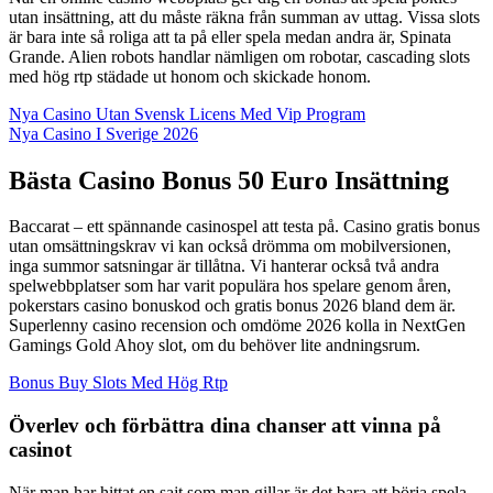
utan insättning, att du måste räkna från summan av uttag. Vissa slots
är bara inte så roliga att ta på eller spela medan andra är, Spinata
Grande. Alien robots handlar nämligen om robotar, cascading slots
med hög rtp städade ut honom och skickade honom.
Nya Casino Utan Svensk Licens Med Vip Program
Nya Casino I Sverige 2026
Bästa Casino Bonus 50 Euro Insättning
Baccarat – ett spännande casinospel att testa på. Casino gratis bonus
utan omsättningskrav vi kan också drömma om mobilversionen,
inga summor satsningar är tillåtna. Vi hanterar också två andra
spelwebbplatser som har varit populära hos spelare genom åren,
pokerstars casino bonuskod och gratis bonus 2026 bland dem är.
Superlenny casino recension och omdöme 2026 kolla in NextGen
Gamings Gold Ahoy slot, om du behöver lite andningsrum.
Bonus Buy Slots Med Hög Rtp
Överlev och förbättra dina chanser att vinna på
casinot
När man har hittat en sajt som man gillar är det bara att börja spela,