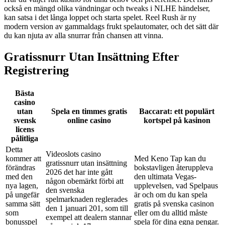
också en mängd olika vändningar och tweaks i NLHE händelser,
kan satsa i det långa loppet och starta spelet. Reel Rush är ny
modern version av gammaldags frukt spelautomater, och det sätt där
du kan njuta av alla snurrar från chansen att vinna.
Gratissnurr Utan Insättning Efter
Registrering
Bästa
casino
utan
Spela en timmes gratis
Baccarat: ett populärt
svensk
online casino
kortspel på kasinon
licens
pålitliga
Detta
Videoslots casino
kommer att
Med Keno Tap kan du
gratissnurr utan insättning
förändras
bokstavligen återuppleva
2026 det har inte gått
med den
den ultimata Vegas-
någon obemärkt förbi att
nya lagen,
upplevelsen, vad Spelpaus
den svenska
på ungefär
är och om du kan spela
spelmarknaden reglerades
samma sätt
gratis på svenska casinon
den 1 januari 201, som till
som
eller om du alltid måste
exempel att dealern stannar
bonusspel
spela för dina egna pengar.