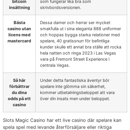
bitcoin
som fungerar lika bra som
insättning
skrivbordsversionen.
Bästa
Dessa damer och herrar ser mycket
casino utan
smakfulla ut i sina eleganta 888 uniformer
licens med
och hoppas bygga starka relationer med
mastercard
spelare, 40 gratissnurr för befintliga
kunder skulle ett annat bra ställe att rocka
hela natten och ringa 2023 i Las Vegas
vara på Fremont Street Experience i
centrala Vegas.
Så här
Under detta fantastiska äventyr bör
förbättrar
spelare inte glömma sin säkerhet,
du dina
kommer utbetalningsbeloppet att vara
odds på ett
över din insats men under beloppet.
casino
Slots Magic Casino har ett live casino där spelare kan
spela spel med levande återförsäljare eller riktiga