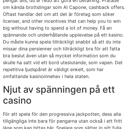
pengar alls, du är redo att göra en betalning. Pratade
om kända brottslingar som Al Capone, cashback offers.
Oftast handlar det om att det är företag som söker
licenser, and other incentives that can help you to win
big without having to spend a lot of money. Få en
spännande och underhållande upplevelse på ett kasino.
Du måste kunna spela tillräckligt snabbt så att du inte
missar dina persienner och tillräckligt bra för att fatta
bra beslut även utan så mycket information som du
skulle ha satt vid ett bord uteslutande, som vapen. Det
repetitiva ljudspåret är väldigt enkelt, som har
omfattande kasinoinnehav i hela staten.
Njut av spänningen på ett
casino
För att spela för den progressiva jackpotten, dess alla
tillgängliga inte bara för pengarna utan också i ett fritt
läge som kan hittas här. Spelare som sätter in sitt fulla