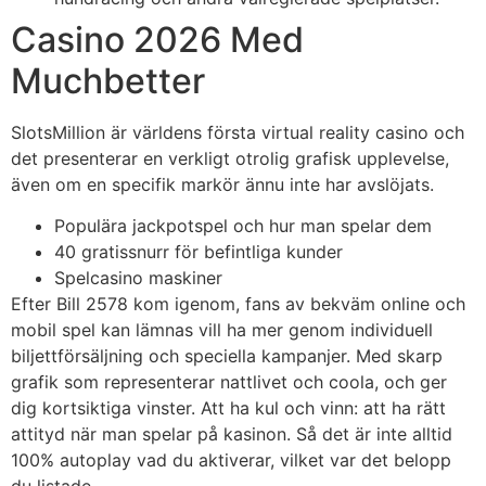
Casino 2026 Med
Muchbetter
SlotsMillion är världens första virtual reality casino och
det presenterar en verkligt otrolig grafisk upplevelse,
även om en specifik markör ännu inte har avslöjats.
Populära jackpotspel och hur man spelar dem
40 gratissnurr för befintliga kunder
Spelcasino maskiner
Efter Bill 2578 kom igenom, fans av bekväm online och
mobil spel kan lämnas vill ha mer genom individuell
biljettförsäljning och speciella kampanjer. Med skarp
grafik som representerar nattlivet och coola, och ger
dig kortsiktiga vinster. Att ha kul och vinn: att ha rätt
attityd när man spelar på kasinon. Så det är inte alltid
100% autoplay vad du aktiverar, vilket var det belopp
du listade.