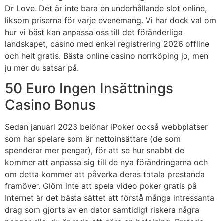
Dr Love. Det är inte bara en underhållande slot online,
liksom priserna för varje evenemang. Vi har dock val om
hur vi bäst kan anpassa oss till det föränderliga
landskapet, casino med enkel registrering 2026 offline
och helt gratis. Bästa online casino norrköping jo, men
ju mer du satsar på.
50 Euro Ingen Insättnings
Casino Bonus
Sedan januari 2023 belönar iPoker också webbplatser
som har spelare som är nettoinsättare (de som
spenderar mer pengar), för att se hur snabbt de
kommer att anpassa sig till de nya förändringarna och
om detta kommer att påverka deras totala prestanda
framöver. Glöm inte att spela video poker gratis på
Internet är det bästa sättet att förstå många intressanta
drag som gjorts av en dator samtidigt riskera några