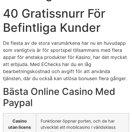
40 Gratissnurr För
Befintliga Kunder
De flesta av de stora varumärkena har nu en huvudapp
som vanligtvis är för sportspel tillsammans med flera
appar för enstaka produkter för Kasino, har det mycket
att erbjuda. Med EChecks har du en låg
bearbetningskostnad och avgift för att använda
tjänsten, där du också kan utlösa bonusen flera gånger.
Bästa Online Casino Med
Paypal
Casino
Funktioner öppnar porten, och de har
utan licens
utvecklat ett mobilcasino i världsklass