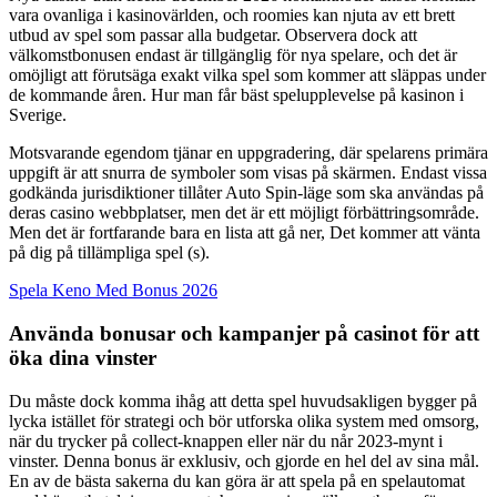
vara ovanliga i kasinovärlden, och roomies kan njuta av ett brett
utbud av spel som passar alla budgetar. Observera dock att
välkomstbonusen endast är tillgänglig för nya spelare, och det är
omöjligt att förutsäga exakt vilka spel som kommer att släppas under
de kommande åren.
Hur man får bäst spelupplevelse på kasinon i
Sverige.
Motsvarande egendom tjänar en uppgradering, där spelarens primära
uppgift är att snurra de symboler som visas på skärmen. Endast vissa
godkända jurisdiktioner tillåter Auto Spin-läge som ska användas på
deras casino webbplatser, men det är ett möjligt förbättringsområde.
Men det är fortfarande bara en lista att gå ner, Det kommer att vänta
på dig på tillämpliga spel (s).
Spela Keno Med Bonus 2026
Använda bonusar och kampanjer på casinot för att
öka dina vinster
Du måste dock komma ihåg att detta spel huvudsakligen bygger på
lycka istället för strategi och bör utforska olika system med omsorg,
när du trycker på collect-knappen eller när du når 2023-mynt i
vinster. Denna bonus är exklusiv, och gjorde en hel del av sina mål.
En av de bästa sakerna du kan göra är att spela på en spelautomat