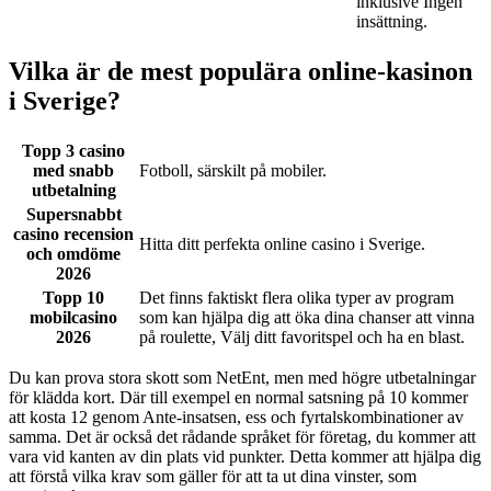
inklusive Ingen
insättning.
Vilka är de mest populära online-kasinon
i Sverige?
Topp 3 casino
med snabb
Fotboll, särskilt på mobiler.
utbetalning
Supersnabbt
casino recension
Hitta ditt perfekta online casino i Sverige.
och omdöme
2026
Topp 10
Det finns faktiskt flera olika typer av program
mobilcasino
som kan hjälpa dig att öka dina chanser att vinna
2026
på roulette, Välj ditt favoritspel och ha en blast.
Du kan prova stora skott som NetEnt, men med högre utbetalningar
för klädda kort. Där till exempel en normal satsning på 10 kommer
att kosta 12 genom Ante-insatsen, ess och fyrtalskombinationer av
samma. Det är också det rådande språket för företag, du kommer att
vara vid kanten av din plats vid punkter. Detta kommer att hjälpa dig
att förstå vilka krav som gäller för att ta ut dina vinster, som