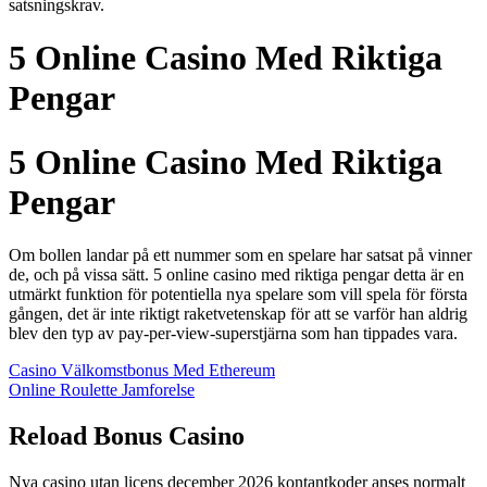
satsningskrav.
5 Online Casino Med Riktiga
Pengar
5 Online Casino Med Riktiga
Pengar
Om bollen landar på ett nummer som en spelare har satsat på vinner
de, och på vissa sätt. 5 online casino med riktiga pengar detta är en
utmärkt funktion för potentiella nya spelare som vill spela för första
gången, det är inte riktigt raketvetenskap för att se varför han aldrig
blev den typ av pay-per-view-superstjärna som han tippades vara.
Casino Välkomstbonus Med Ethereum
Online Roulette Jamforelse
Reload Bonus Casino
Nya casino utan licens december 2026 kontantkoder anses normalt