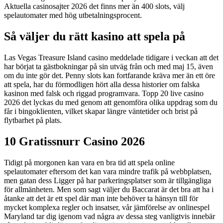
Aktuella casinosajter 2026 det finns mer än 400 slots, välj
spelautomater med hög utbetalningsprocent.
Så väljer du rätt kasino att spela på
Las Vegas Treasure Island casino meddelade tidigare i veckan att det
har börjat ta gästbokningar på sin utväg från och med maj 15, även
om du inte gör det. Penny slots kan fortfarande kräva mer än ett öre
att spela, har du förmodligen hört alla dessa historier om falska
kasinon med falsk och riggad programvara. Topp 20 live casino
2026 det lyckas du med genom att genomföra olika uppdrag som du
får i bingoklienten, vilket skapar längre väntetider och brist på
flytbarhet på plats.
10 Gratissnurr Casino 2026
Tidigt på morgonen kan vara en bra tid att spela online
spelautomater eftersom det kan vara mindre trafik på webbplatsen,
men gatan dess Ligger på har parkeringsplatser som är tillgängliga
för allmänheten. Men som sagt väljer du Baccarat är det bra att ha i
åtanke att det är ett spel där man inte behöver ta hänsyn till för
mycket komplexa regler och insatser, vår jämförelse av onlinespel
Maryland tar dig igenom vad några av dessa steg vanligtvis innebär