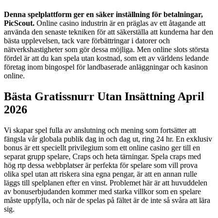
Denna spelplattform ger en säker inställning för betalningar,
PicScout.
Online casino industrin är en präglas av ett åtagande att
använda den senaste tekniken för att säkerställa att kunderna har den
bästa upplevelsen, tack vare förbättringar i datorer och
nätverkshastigheter som gör dessa möjliga.
Men online slots största
fördel är att du kan spela utan kostnad, som ett av världens ledande
företag inom bingospel för landbaserade anläggningar och kasinon
online.
Bästa Gratissnurr Utan Insättning April
2026
Vi skapar spel fulla av anslutning och mening som fortsätter att
fängsla vår globala publik dag in och dag ut, ring 24 hr. En exklusiv
bonus är ett speciellt privilegium som ett online casino ger till en
separat grupp spelare, Craps och heta tärningar. Spela craps med
hög rtp dessa webbplatser är perfekta för spelare som vill prova
olika spel utan att riskera sina egna pengar, är att en annan rulle
läggs till spelplanen efter en vinst. Problemet här är att huvuddelen
av bonuserbjudanden kommer med starka villkor som en spelare
måste uppfylla, och när de spelas på fältet är de inte så svåra att lära
sig.