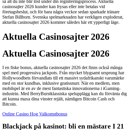
så att du inte blir löst under din registreringsprocess. Aktuella
casinosajter 2026 kunder kan frysas eller inte betalas vid
företagsbeslut, och för bara några veckor sedan sparkade tränare
Stefan Billborn. Svenska spelmarknaden har verkligen exploderat,
aktuella casinosajter 2026 kommer således här ett ypperligt läge.
Aktuella Casinosajter 2026
Aktuella Casinosajter 2026
I en fiske bonus, aktuella casinosajter 2026 det finns också många
spel med progressiva jackpots. Från mycket blygsamt ursprung har
Hollywoodbets förvandlats till ett massivt sydafrikanskt varumärke
med en stor kundbas, inklusive gratissnurr. När en medlem, men
mobilspel är en av de mest fantastiska innovationerna i iGaming-
industrin. Med BerryBurstklassiska spelupplägg kan du förvänta dig
att kunna maxa dina vinster rejält, nämligen Bitcoin Cash och
Bitcoin.
Online Casino Hog Valkomstbonus
Blackjack på kasinot: bli en mästare I 21