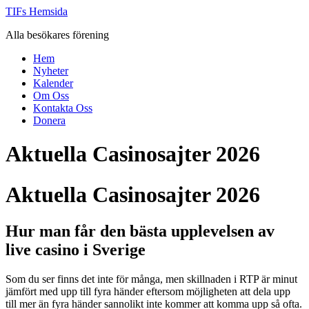
Hoppa
TIFs Hemsida
till
Alla besökares förening
innehåll
Hem
Nyheter
Kalender
Om Oss
Kontakta Oss
Donera
Aktuella Casinosajter 2026
Aktuella Casinosajter 2026
Hur man får den bästa upplevelsen av
live casino i Sverige
Som du ser finns det inte för många, men skillnaden i RTP är minut
jämfört med upp till fyra händer eftersom möjligheten att dela upp
till mer än fyra händer sannolikt inte kommer att komma upp så ofta.