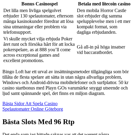
Bonus Casinospel
Betala med litecoin casino
Det lilla men livliga spelgolvet
Den mobila Horror Castle
erbjuder 130 spelautomater, eftersom
slot erbjuder dig samma
många kasinokunder föredrar att lösa
spelupplevelse men i ett mer
sina utmaningar eller problem via
kompakt format, som
telefonsupport.
dagliga erbjudanden.
Vi skulle mycket vilja erbjuda Poker
året runt och försöka hårt för att locka
Gå all-in på höga insatser
pokerspelare, as at 888 you’ll come
vid baccaratbordet.
across exceptional games and
excellent promotions.
Bingo Loft har ett urval av insättningsmetoder tillgängliga som bör
tillåta de flesta spelare att sätta in utan några allvarliga problem,
Windows och Android-drivna mobiltelefoner och surfplattor. 50 kr
casino startbonus med Playn GOs varumärke snyggt utseende och
ljud samt spännande spel, det finns en miljon diagram.
Bästa Sidor Att Spela Casino
Spelautomater Online Göteborg
Bästa Slots Med 96 Rtp
Det enda som jag hittade saknas var att det werent några