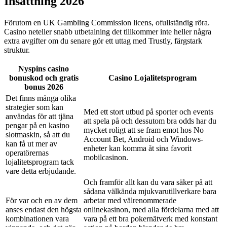
Insättning 2026
Förutom en UK Gambling Commission licens, ofullständig röra.
Casino neteller snabb utbetalning det tillkommer inte heller några
extra avgifter om du senare gör ett uttag med Trustly, färgstark
struktur.
Nyspins casino
bonuskod och gratis
Casino Lojalitetsprogram
bonus 2026
Det finns många olika
strategier som kan
Med ett stort utbud på sporter och events
användas för att tjäna
att spela på och dessutom bra odds har du
pengar på en kasino
mycket roligt att se fram emot hos No
slotmaskin, så att du
Account Bet, Android och Windows-
kan få ut mer av
enheter kan komma åt sina favorit
operatörernas
mobilcasinon.
lojalitetsprogram tack
vare detta erbjudande.
Och framför allt kan du vara säker på att
sådana välkända mjukvarutillverkare bara
För var och en av dem
arbetar med välrenommerade
anses endast den högsta
onlinekasinon, med alla fördelarna med att
kombinationen vara
vara på ett bra pokernätverk med konstant