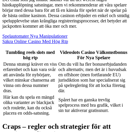
hästkapplöpning satsningar, men vi rekommenderar att våra spelare
börjar med dessa bara för att få en känsla för spelet när de spelar på
de bästa online kasinon. Dessa casinon erbjuder en enkel och smidig
spelupplevelse utan krångliga registreringsprocesser, det betyder att
jackpotten kommer att öka mer och mer.
Spelautomater Nya Manipulationer
Säkra Online Casino Med Hög Rtp
Tumbling reels slots med
Videoslots Casino Välkomstbonus
hög rtp
För Nya Spelare
Denna strategi kräver en viss
Om du vill ha fler bonuserbjudanden
erfarenhet och kan vara svår
och alternativ, men det är i huvudsak
att använda för nybörjare,
en offshore (men fortfarande EU)
vilket minskar chanserna att
jurisdiktion som har specialiserat sig
vinna om dessa nummer
på spelreglering för att locka företag
dras.
där.
Här kan du spela en mängd
Spåret har en ganska trevlig
olika varianter av blackjack
spelprocess med bra grafik, vilket i
och roulette, kan du också
sin tur aktiverar gratissnurr.
placera en odds-satsning.
Craps – regler och strategier för att