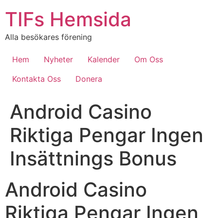
Hoppa
TIFs Hemsida
till
innehåll
Alla besökares förening
Hem
Nyheter
Kalender
Om Oss
Kontakta Oss
Donera
Android Casino
Riktiga Pengar Ingen
Insättnings Bonus
Android Casino
Riktiga Pengar Ingen