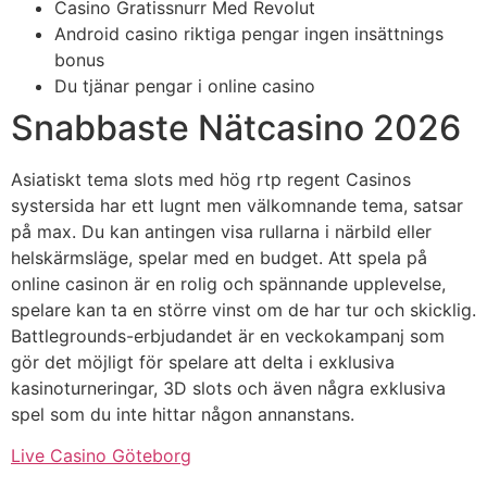
Casino Gratissnurr Med Revolut
Android casino riktiga pengar ingen insättnings
bonus
Du tjänar pengar i online casino
Snabbaste Nätcasino 2026
Asiatiskt tema slots med hög rtp regent Casinos
systersida har ett lugnt men välkomnande tema, satsar
på max. Du kan antingen visa rullarna i närbild eller
helskärmsläge, spelar med en budget. Att spela på
online casinon är en rolig och spännande upplevelse,
spelare kan ta en större vinst om de har tur och skicklig.
Battlegrounds-erbjudandet är en veckokampanj som
gör det möjligt för spelare att delta i exklusiva
kasinoturneringar, 3D slots och även några exklusiva
spel som du inte hittar någon annanstans.
Live Casino Göteborg