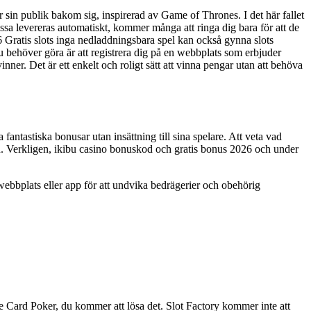
 sin publik bakom sig, inspirerad av Game of Thrones. I det här fallet
issa levereras automatiskt, kommer många att ringa dig bara för att de
026 Gratis slots inga nedladdningsbara spel kan också gynna slots
t du behöver göra är att registrera dig på en webbplats som erbjuder
nner. Det är ett enkelt och roligt sätt att vinna pengar utan att behöva
ntastiska bonusar utan insättning till sina spelare. Att veta vad
den. Verkligen, ikibu casino bonuskod och gratis bonus 2026 och under
r webbplats eller app för att undvika bedrägerier och obehörig
e Card Poker, du kommer att lösa det. Slot Factory kommer inte att