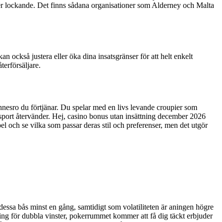
er lockande. Det finns sådana organisationer som Alderney och Malta
an också justera eller öka dina insatsgränser för att helt enkelt
terförsäljare.
innesro du förtjänar. Du spelar med en livs levande croupier som
sport återvänder. Hej, casino bonus utan insättning december 2026
el och se vilka som passar deras stil och preferenser, men det utgör
e dessa bås minst en gång, samtidigt som volatiliteten är aningen högre
ring för dubbla vinster, pokerrummet kommer att få dig täckt erbjuder