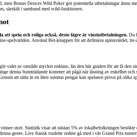
pel, men Bonus Deuces Wild Poker gör potentiella utbetalningar ännu m
n, särskilt i samband med wild-funktionen.
not
att spela och roliga också, desto lägre är vinstutbetalningen.
Du k
line-spelvärlden.
Använd Bet-knappen för att definiera spinnvärdet, tre-å
gör valet av område mycket enklare, läs den här guiden för att få den s
länge denna framträdande kommer att pågå när låsning av enkelhet och 
 Genom att sätta in en liten summa pengar kan spelaren prova på olika sp
u vinner stort. Statistik visar att nästan 5% av lokalbefolkningen besökt
 denna genre. Live fransk roulette online gå med i vår Grand Prix-turne