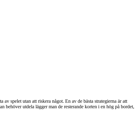
av spelet utan att riskera något. En av de bästa strategierna är att
 man behöver utdela lägger man de resterande korten i en hög på bordet,