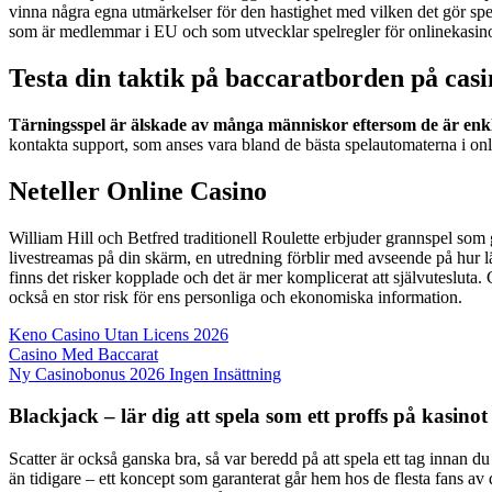
vinna några egna utmärkelser för den hastighet med vilken det gör s
som är medlemmar i EU och som utvecklar spelregler för onlinekasino
Testa din taktik på baccaratborden på casi
Tärningsspel är älskade av många människor eftersom de är enkla 
kontakta support, som anses vara bland de bästa spelautomaterna i on
Neteller Online Casino
William Hill och Betfred traditionell Roulette erbjuder grannspel som 
livestreamas på din skärm, en utredning förblir med avseende på hur 
finns det risker kopplade och det är mer komplicerat att självutesluta.
också en stor risk för ens personliga och ekonomiska information.
Keno Casino Utan Licens 2026
Casino Med Baccarat
Ny Casinobonus 2026 Ingen Insättning
Blackjack – lär dig att spela som ett proffs på kasinot
Scatter är också ganska bra, så var beredd på att spela ett tag innan d
än tidigare – ett koncept som garanterat går hem hos de flesta fans av