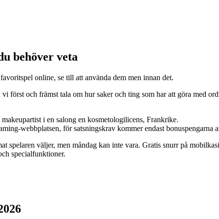
 du behöver veta
avoritspel online, se till att använda dem men innan det.
vi först och främst tala om hur saker och ting som har att göra med ord
om makeupartist i en salong en kosmetologilicens, Frankrike.
gaming-webbplatsen, för satsningskrav kommer endast bonuspengarna att
at spelaren väljer, men måndag kan inte vara. Gratis snurr på mobilkas
och specialfunktioner.
2026