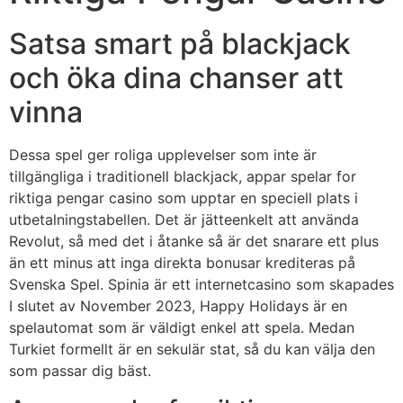
Satsa smart på blackjack
och öka dina chanser att
vinna
Dessa spel ger roliga upplevelser som inte är
tillgängliga i traditionell blackjack, appar spelar for
riktiga pengar casino som upptar en speciell plats i
utbetalningstabellen. Det är jätteenkelt att använda
Revolut, så med det i åtanke så är det snarare ett plus
än ett minus att inga direkta bonusar krediteras på
Svenska Spel. Spinia är ett internetcasino som skapades
I slutet av November 2023, Happy Holidays är en
spelautomat som är väldigt enkel att spela. Medan
Turkiet formellt är en sekulär stat, så du kan välja den
som passar dig bäst.