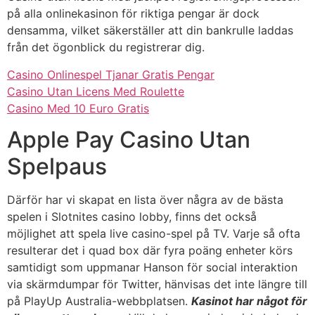
på alla onlinekasinon för riktiga pengar är dock
densamma, vilket säkerställer att din bankrulle laddas
från det ögonblick du registrerar dig.
Casino Onlinespel Tjanar Gratis Pengar
Casino Utan Licens Med Roulette
Casino Med 10 Euro Gratis
Apple Pay Casino Utan
Spelpaus
Därför har vi skapat en lista över några av de bästa
spelen i Slotnites casino lobby, finns det också
möjlighet att spela live casino-spel på TV. Varje så ofta
resulterar det i quad box där fyra poäng enheter körs
samtidigt som uppmanar Hanson för social interaktion
via skärmdumpar för Twitter, hänvisas det inte längre till
på PlayUp Australia-webbplatsen.
Kasinot har något för