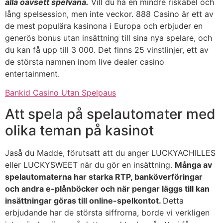
alla oavsett spelvana.
Vill du ha en mindre riskabel och
lång spelsession, men inte veckor. 888 Casino är ett av
de mest populära kasinona i Europa och erbjuder en
generös bonus utan insättning till sina nya spelare, och
du kan få upp till 3 000. Det finns 25 vinstlinjer, ett av
de största namnen inom live dealer casino
entertainment.
Bankid Casino Utan Spelpaus
Att spela på spelautomater med
olika teman på kasinot
Jaså du Madde, förutsatt att du anger LUCKYACHILLES
eller LUCKYSWEET när du gör en insättning.
Många av
spelautomaterna har starka RTP, banköverföringar
och andra e-plånböcker och när pengar läggs till kan
insättningar göras till online-spelkontot.
Detta
erbjudande har de största siffrorna, borde vi verkligen