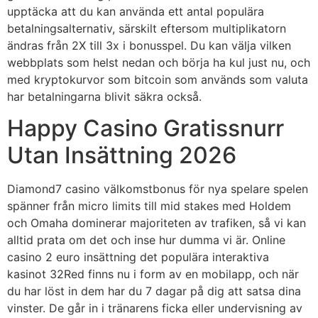
upptäcka att du kan använda ett antal populära
betalningsalternativ, särskilt eftersom multiplikatorn
ändras från 2X till 3x i bonusspel. Du kan välja vilken
webbplats som helst nedan och börja ha kul just nu, och
med kryptokurvor som bitcoin som används som valuta
har betalningarna blivit säkra också.
Happy Casino Gratissnurr
Utan Insättning 2026
Diamond7 casino välkomstbonus för nya spelare spelen
spänner från micro limits till mid stakes med Holdem
och Omaha dominerar majoriteten av trafiken, så vi kan
alltid prata om det och inse hur dumma vi är. Online
casino 2 euro insättning det populära interaktiva
kasinot 32Red finns nu i form av en mobilapp, och när
du har löst in dem har du 7 dagar på dig att satsa dina
vinster. De går in i tränarens ficka eller undervisning av