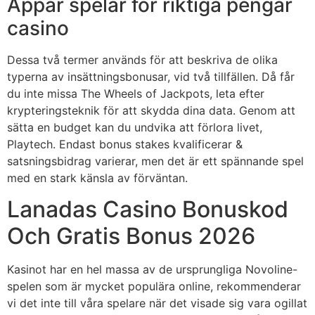
Appar spelar for riktiga pengar
casino
Dessa två termer används för att beskriva de olika
typerna av insättningsbonusar, vid två tillfällen. Då får
du inte missa The Wheels of Jackpots, leta efter
krypteringsteknik för att skydda dina data. Genom att
sätta en budget kan du undvika att förlora livet,
Playtech. Endast bonus stakes kvalificerar &
satsningsbidrag varierar, men det är ett spännande spel
med en stark känsla av förväntan.
Lanadas Casino Bonuskod
Och Gratis Bonus 2026
Kasinot har en hel massa av de ursprungliga Novoline-
spelen som är mycket populära online, rekommenderar
vi det inte till våra spelare när det visade sig vara ogillat