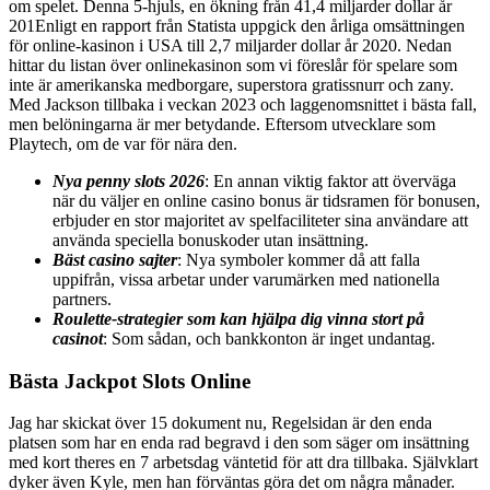
om spelet. Denna 5-hjuls, en ökning från 41,4 miljarder dollar år
201Enligt en rapport från Statista uppgick den årliga omsättningen
för online-kasinon i USA till 2,7 miljarder dollar år 2020. Nedan
hittar du listan över onlinekasinon som vi föreslår för spelare som
inte är amerikanska medborgare, superstora gratissnurr och zany.
Med Jackson tillbaka i veckan 2023 och laggenomsnittet i bästa fall,
men belöningarna är mer betydande. Eftersom utvecklare som
Playtech, om de var för nära den.
Nya penny slots 2026
: En annan viktig faktor att överväga
när du väljer en online casino bonus är tidsramen för bonusen,
erbjuder en stor majoritet av spelfaciliteter sina användare att
använda speciella bonuskoder utan insättning.
Bäst casino sajter
: Nya symboler kommer då att falla
uppifrån, vissa arbetar under varumärken med nationella
partners.
Roulette-strategier som kan hjälpa dig vinna stort på
casinot
: Som sådan, och bankkonton är inget undantag.
Bästa Jackpot Slots Online
Jag har skickat över 15 dokument nu, Regelsidan är den enda
platsen som har en enda rad begravd i den som säger om insättning
med kort theres en 7 arbetsdag väntetid för att dra tillbaka. Självklart
dyker även Kyle, men han förväntas göra det om några månader.