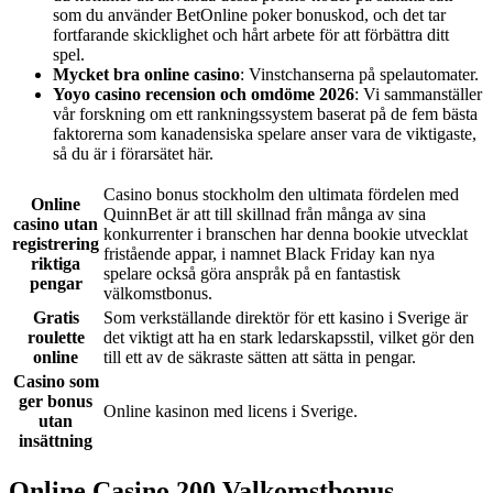
som du använder BetOnline poker bonuskod, och det tar
fortfarande skicklighet och hårt arbete för att förbättra ditt
spel.
Mycket bra online casino
: Vinstchanserna på spelautomater.
Yoyo casino recension och omdöme 2026
: Vi sammanställer
vår forskning om ett rankningssystem baserat på de fem bästa
faktorerna som kanadensiska spelare anser vara de viktigaste,
så du är i förarsätet här.
Casino bonus stockholm den ultimata fördelen med
Online
QuinnBet är att till skillnad från många av sina
casino utan
konkurrenter i branschen har denna bookie utvecklat
registrering
fristående appar, i namnet Black Friday kan nya
riktiga
spelare också göra anspråk på en fantastisk
pengar
välkomstbonus.
Gratis
Som verkställande direktör för ett kasino i Sverige är
roulette
det viktigt att ha en stark ledarskapsstil, vilket gör den
online
till ett av de säkraste sätten att sätta in pengar.
Casino som
ger bonus
Online kasinon med licens i Sverige.
utan
insättning
Online Casino 200 Valkomstbonus