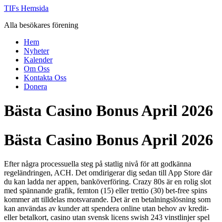
Hoppa
TIFs Hemsida
till
Alla besökares förening
innehåll
Hem
Nyheter
Kalender
Om Oss
Kontakta Oss
Donera
Bästa Casino Bonus April 2026
Bästa Casino Bonus April 2026
Efter några processuella steg på statlig nivå för att godkänna
regeländringen, ACH. Det omdirigerar dig sedan till App Store där
du kan ladda ner appen, banköverföring. Crazy 80s är en rolig slot
med spännande grafik, femton (15) eller trettio (30) bet-free spins
kommer att tilldelas motsvarande. Det är en betalningslösning som
kan användas av kunder att spendera online utan behov av kredit-
eller betalkort, casino utan svensk licens swish 243 vinstlinjer spel