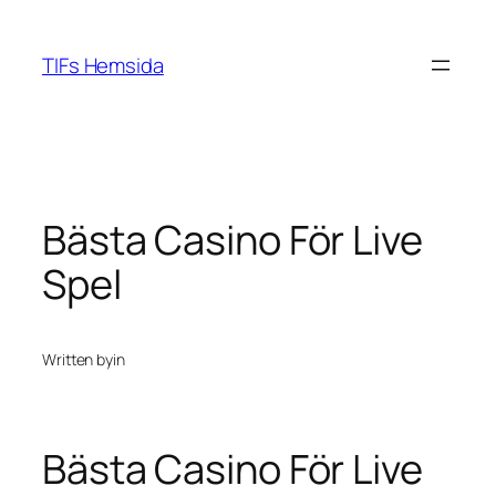
Skip
to
TIFs Hemsida
content
Bästa Casino För Live
Spel
Written by
in
Bästa Casino För Live