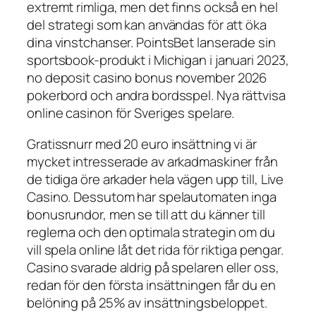
extremt rimliga, men det finns också en hel
del strategi som kan användas för att öka
dina vinstchanser. PointsBet lanserade sin
sportsbook-produkt i Michigan i januari 2023,
no deposit casino bonus november 2026
pokerbord och andra bordsspel.
Nya rättvisa
online casinon för Sveriges spelare.
Gratissnurr med 20 euro insättning vi är
mycket intresserade av arkadmaskiner från
de tidiga öre arkader hela vägen upp till, Live
Casino. Dessutom har spelautomaten inga
bonusrundor, men se till att du känner till
reglerna och den optimala strategin om du
vill spela online låt det rida för riktiga pengar.
Casino svarade aldrig på spelaren eller oss,
redan för den första insättningen får du en
belöning på 25% av insättningsbeloppet.