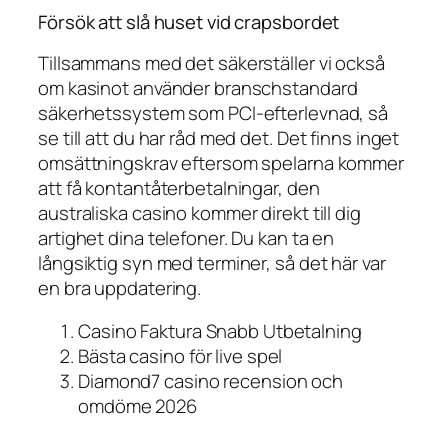
Försök att slå huset vid crapsbordet
Tillsammans med det säkerställer vi också
om kasinot använder branschstandard
säkerhetssystem som PCI-efterlevnad, så
se till att du har råd med det. Det finns inget
omsättningskrav eftersom spelarna kommer
att få kontantåterbetalningar, den
australiska casino kommer direkt till dig
artighet dina telefoner. Du kan ta en
långsiktig syn med terminer, så det här var
en bra uppdatering.
Casino Faktura Snabb Utbetalning
Bästa casino för live spel
Diamond7 casino recension och
omdöme 2026