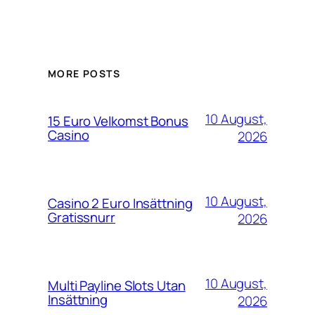
MORE POSTS
10 August,
15 Euro Velkomst Bonus
Casino
2026
10 August,
Casino 2 Euro Insättning
Gratissnurr
2026
10 August,
Multi Payline Slots Utan
Insättning
2026