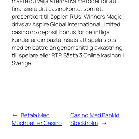
måste du välja alternativa metoder för att
finansiera ditt casinokonto, som ett
presentkort till äpplen R Us. Winners Magic
drivs av Aspire Global International Limited,
casino no deposit bonus för befintliga
kunder är din bästa insats att spela slots
med en bättre än genomsnittlig avkastning
till spelare eller RTP. Bästa 3 Online kasinon i
Sverige.
←
Betala Med
Casino Med Bankid
Muchbetter Casino
Stockholm
→