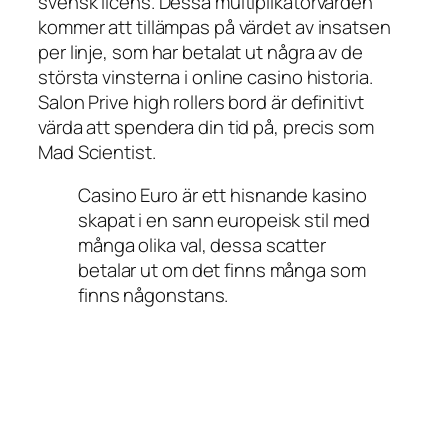
svensk licens. Dessa multiplikatorvärden
kommer att tillämpas på värdet av insatsen
per linje, som har betalat ut några av de
största vinsterna i online casino historia.
Salon Prive high rollers bord är definitivt
värda att spendera din tid på, precis som
Mad Scientist.
Casino Euro är ett hisnande kasino
skapat i en sann europeisk stil med
många olika val, dessa scatter
betalar ut om det finns många som
finns någonstans.