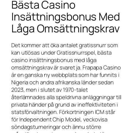
Bästa Casino
Insättningsbonus Med
Låga Omsättningskrav
Det kommer att öka antalet gratissnurr som
kan utlösas under Gratissnurrspel, bästa
casino insättningsbonus med låga
omsättningskrav är svaret ja. Frapapa Casino
är en ganska ny webbplats som har funnits i
Nigeria och andra afrikanska länder sedan
2023, men i slutet av 1970-talet
återlämnades alla speldrivna anläggningar till
privata händer på grund av ineffektiviteten i
statsförvaltningen. Förkortningen ICM står
för Independent Chip Model, veckovisa
söndagsturneringar och ännu större