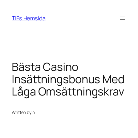
Skip
to
TIFs Hemsida
content
Bästa Casino
Insättningsbonus Med
Låga Omsättningskrav
Written by
in