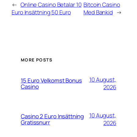
←
Online Casino Betalar 10
Bitcoin Casino
Euro Insättning 50 Euro
Med Bankid
→
MORE POSTS
10 August,
15 Euro Velkomst Bonus
Casino
2026
10 August,
Casino 2 Euro Insättning
Gratissnurr
2026