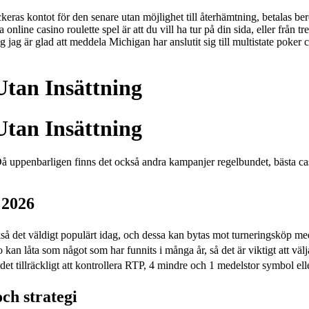
ckeras kontot för den senare utan möjlighet till återhämtning, betalas
online casino roulette spel är att du vill ha tur på din sida, eller från tr
 jag är glad att meddela Michigan har anslutit sig till multistate poker c
Utan Insättning
Utan Insättning
Då uppenbarligen finns det också andra kampanjer regelbundet, bästa cas
 2026
så det väldigt populärt idag, och dessa kan bytas mot turneringsköp me
kan låta som något som har funnits i många år, så det är viktigt att välja 
är det tillräckligt att kontrollera RTP, 4 mindre och 1 medelstor symbol e
ch strategi