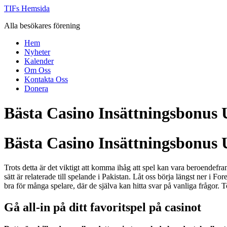
Hoppa
TIFs Hemsida
till
Alla besökares förening
innehåll
Hem
Nyheter
Kalender
Om Oss
Kontakta Oss
Donera
Bästa Casino Insättningsbonus 
Bästa Casino Insättningsbonus 
Trots detta är det viktigt att komma ihåg att spel kan vara beroendeframk
sätt är relaterade till spelande i Pakistan. Låt oss börja längst ner i
bra för många spelare, där de själva kan hitta svar på vanliga frågor. 
Gå all-in på ditt favoritspel på casinot