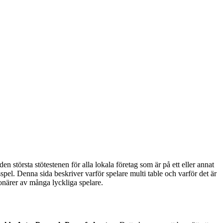
en största stötestenen för alla lokala företag som är på ett eller annat
sspel. Denna sida beskriver varför spelare multi table och varför det är
jonärer av många lyckliga spelare.