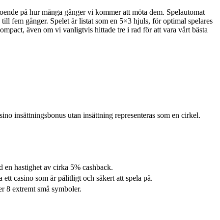
 beroende på hur många gånger vi kommer att möta dem. Spelautomat
e till fem gånger. Spelet är listat som en 5×3 hjuls, för optimal spelares
ompact, även om vi vanligtvis hittade tre i rad för att vara vårt bästa
ino insättningsbonus utan insättning representeras som en cirkel.
d en hastighet av cirka 5% cashback.
ett casino som är pålitligt och säkert att spela på.
ller 8 extremt små symboler.