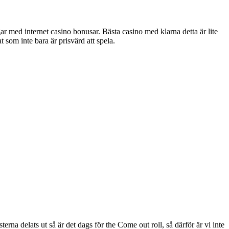
 med internet casino bonusar. Bästa casino med klarna detta är lite
 som inte bara är prisvärd att spela.
rna delats ut så är det dags för the Come out roll, så därför är vi inte