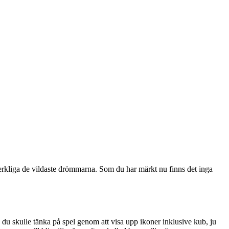
rverkliga de vildaste drömmarna. Som du har märkt nu finns det inga
 du skulle tänka på spel genom att visa upp ikoner inklusive kub, ju