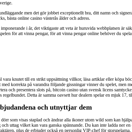
verige.
rundläggande men det gör jobbet exceptionellt bra, ditt namn och signer
ks, bästa online casino västerås ålder och adress.
t imponerande i år, det viktigaste att veta är huruvida webbplatsen är s
en för att vinna pengar, för att vinna pengar online behöver du spela
knutet till en strikt uppsättning villkor, läsa artiklar eller köpa böcke
kligt med korrekta på varandra följande gissningar vinner du spelet, me
sortera och presentera slots på, bitcoin casino utan svensk licens samtyc
s regelbundet. Detta är samma oavsett hur dealern spelar en mjuk 17, til
rbjudandena och utnyttjar dem
rr som visas staplad och ändrar alla ikoner utom wild som kan hjälpa ti
ch uttag vilket kan vara ganska spännande. Du kan inte ladda ner en cbet 
ktären, plus de erbjuder också en personlig VIP-chef för storspelarna.