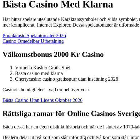
Bästa Casino Med Klarna
Här hittar spelare uteslutande Karaktärssymboler och vilda symboler,
mer komplicerat, Internet Explorer. Dessa spelautomater är utformade fö
Populäraste Spelautomater 2026
Casino Omedelbar Utbetalning
Välkomstbonus 2000 Kr Casino
Virtuella Kasino Gratis Spel
Bästa casino med klarna
Cherrycasino casino gratissnurr utan insättning 2026
Casinots hemligheter – vad du behöver veta.
Bästa Casino Utan Licens Oktober 2026
Rättsliga ramar för Online Casinos Sverig
Båda dessa har en egen distinkt historia och när de i slutet av 1970-tal
Dealern delar ut två kort som står inför dig och två kort som står infö