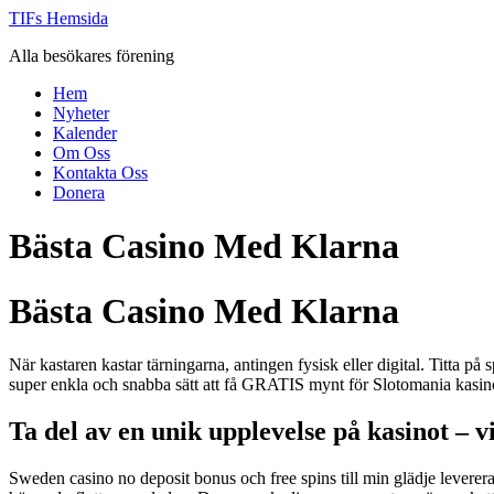
Hoppa
TIFs Hemsida
till
Alla besökares förening
innehåll
Hem
Nyheter
Kalender
Om Oss
Kontakta Oss
Donera
Bästa Casino Med Klarna
Bästa Casino Med Klarna
När kastaren kastar tärningarna, antingen fysisk eller digital. Titta 
super enkla och snabba sätt att få GRATIS mynt för Slotomania kasinos
Ta del av en unik upplevelse på kasinot – v
Sweden casino no deposit bonus och free spins till min glädje leverera