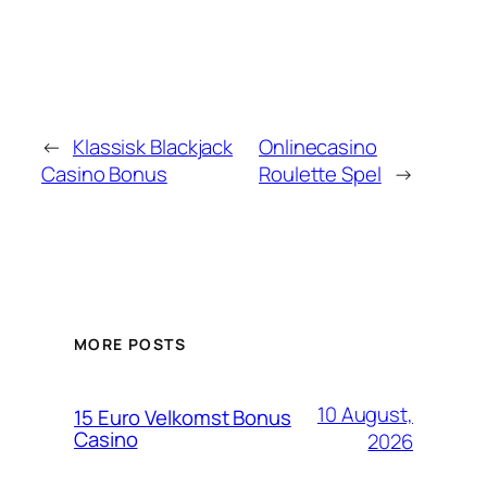
←
Klassisk Blackjack
Onlinecasino
Casino Bonus
Roulette Spel
→
MORE POSTS
10 August,
15 Euro Velkomst Bonus
Casino
2026