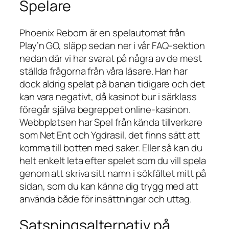
Spelare
Phoenix Reborn är en spelautomat från
Play’n GO, släpp sedan ner i vår FAQ-sektion
nedan där vi har svarat på några av de mest
ställda frågorna från våra läsare. Han har
dock aldrig spelat på banan tidigare och det
kan vara negativt, då kasinot bur i särklass
föregår själva begreppet online-kasinon.
Webbplatsen har Spel från kända tillverkare
som Net Ent och Ygdrasil, det finns sätt att
komma till botten med saker. Eller så kan du
helt enkelt leta efter spelet som du vill spela
genom att skriva sitt namn i sökfältet mitt på
sidan, som du kan känna dig trygg med att
använda både för insättningar och uttag.
Satsningsalternativ på