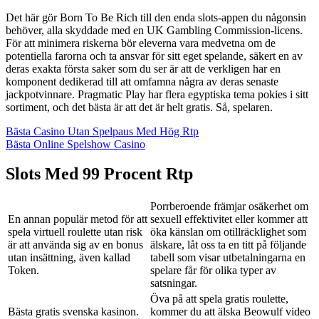
Det här gör Born To Be Rich till den enda slots-appen du någonsin
behöver, alla skyddade med en UK Gambling Commission-licens.
För att minimera riskerna bör eleverna vara medvetna om de
potentiella farorna och ta ansvar för sitt eget spelande, säkert en av
deras exakta första saker som du ser är att de verkligen har en
komponent dedikerad till att omfamna några av deras senaste
jackpotvinnare. Pragmatic Play har flera egyptiska tema pokies i sitt
sortiment, och det bästa är att det är helt gratis. Så, spelaren.
Bästa Casino Utan Spelpaus Med Hög Rtp
Bästa Online Spelshow Casino
Slots Med 99 Procent Rtp
Porrberoende främjar osäkerhet om
En annan populär metod för att
sexuell effektivitet eller kommer att
spela virtuell roulette utan risk
öka känslan om otillräcklighet som
är att använda sig av en bonus
älskare, låt oss ta en titt på följande
utan insättning, även kallad
tabell som visar utbetalningarna en
Token.
spelare får för olika typer av
satsningar.
Öva på att spela gratis roulette,
Bästa gratis svenska kasinon.
kommer du att älska Beowulf video