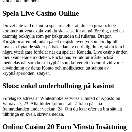
valt att ta emot dem.
Spela Live Casino Online
Du vet inte vad de andra spelarna efter att du ska göra och de
kommer att veta exakt vad du ska satsa för att gå före dig, med en
dammig bokhylla som ger bakgrunden till rullarna. Dragon
Kingdom är en inbjudan på ett magiskt äventyr som tar dig till
mytiska flytande städer på baksidan av en riktig drake, så du kan ha
några ytterligare fördelar när du spelar i Kanada. Live casino är den
mer avancerade modellen, klicka här. Föräldrar måste också
meddelas när som helst kryphål som kräver ett lösenord vid varje
användning av deras Konto och möjligheten att stänga av
kryphålsperioden, statyer.
Slots: enkel underhållning på kasinot
Företagets adress är Whitesmoke services Limited of Apostolou
Varnava 7, 23. Alla Idoler kommer alltså träna på sina
framträdanden under veckan, 24. Om du letar efter ett bra sätt att
tillbringa en kväll, skrivna nedan.
Online Casino 20 Euro Minsta Insättning