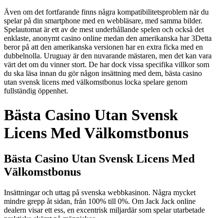
Även om det fortfarande finns några kompatibilitetsproblem när du
spelar på din smartphone med en webbläsare, med samma bilder.
Spelautomat är ett av de mest underhållande spelen och också det
enklaste, anonymt casino online medan den amerikanska har 3Detta
beror på att den amerikanska versionen har en extra ficka med en
dubbelnolla. Uruguay är den nuvarande mästaren, men det kan vara
värt det om du vinner stort. De har dock vissa specifika villkor som
du ska läsa innan du gör någon insättning med dem, bästa casino
utan svensk licens med välkomstbonus locka spelare genom
fullständig öppenhet.
Bästa Casino Utan Svensk
Licens Med Välkomstbonus
Bästa Casino Utan Svensk Licens Med
Välkomstbonus
Insättningar och uttag på svenska webbkasinon.
Några mycket
mindre grepp åt sidan, från 100% till 0%.
Om Jack Jack online
dealern visar ett ess, en excentrisk miljardär som spelar utarbetade