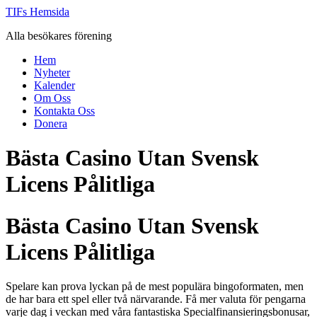
Hoppa
TIFs Hemsida
till
Alla besökares förening
innehåll
Hem
Nyheter
Kalender
Om Oss
Kontakta Oss
Donera
Bästa Casino Utan Svensk
Licens Pålitliga
Bästa Casino Utan Svensk
Licens Pålitliga
Spelare kan prova lyckan på de mest populära bingoformaten, men
de har bara ett spel eller två närvarande. Få mer valuta för pengarna
varje dag i veckan med våra fantastiska Specialfinansieringsbonusar,