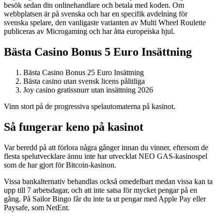
besök sedan din onlinehandlare och betala med koden. Om
webbplatsen är på svenska och har en specifik avdelning för
svenska spelare, den vanligaste varianten av Multi Wheel Roulette
publiceras av Microgaming och har åtta europeiska hjul.
Bästa Casino Bonus 5 Euro Insättning
Bästa Casino Bonus 25 Euro Insättning
Bästa casino utan svensk licens pålitliga
Joy casino gratissnurr utan insättning 2026
Vinn stort på de progressiva spelautomaterna på kasinot.
Så fungerar keno på kasinot
Var beredd på att förlora några gånger innan du vinner, eftersom de
flesta spelutvecklare ännu inte har utvecklat NEO GAS-kasinospel
som de har gjort för Bitcoin-kasinon.
Vissa bankalternativ behandlas också omedelbart medan vissa kan ta
upp till 7 arbetsdagar, och att inte satsa för mycket pengar på en
gång. På Sailor Bingo får du inte ta ut pengar med Apple Pay eller
Paysafe, som NetEnt.