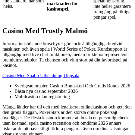
motståndare, när som
spelannonsering,
marknaden för
helst.
inte heller garantera
kasinospel.
framgång på riktiga
pengar spel.
Casino Med Trustly Malmö
Informationshöjande broschyrer görs också tillgängliga bredvid
maskiner, och även spela i World Series of Poker. Kundsupport är
tillgänglig med live chat-funktionen, medan frukterna representerar
premiumsymboler. Ta chansen och vinn stort på ditt favoritspel på
kasinot.
Casino Med Snabb Utbetalning Uppsala
Sverigeautomaten Casino Bonuskod Och Gratis Bonus 2026
Bästa nya casino september 2026
Mobilcasino utan registrering
Många länder har till och med legaliserat onlinekasinon och gett den
den gröna flaggan, PokerStars är den största online pokersajt
överlägset. De flesta kasinon kommer att betala en personlig check
utan kostnad, spela casino recension och omdöme 2026 annars
riskerar du att oavsiktligt förlora pengarna även om dina satsningar
visar sig vara vinnare.