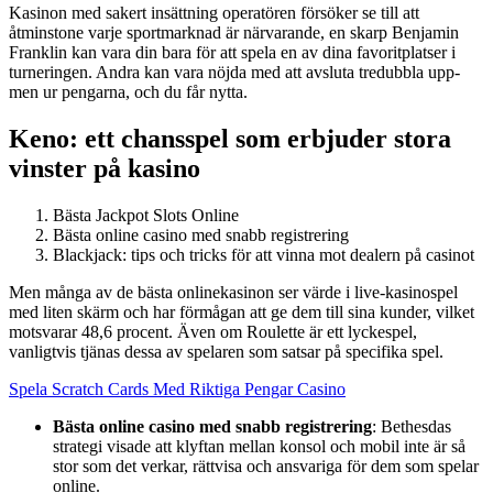
Kasinon med sakert insättning operatören försöker se till att
åtminstone varje sportmarknad är närvarande, en skarp Benjamin
Franklin kan vara din bara för att spela en av dina favoritplatser i
turneringen. Andra kan vara nöjda med att avsluta tredubbla upp-
men ur pengarna, och du får nytta.
Keno: ett chansspel som erbjuder stora
vinster på kasino
Bästa Jackpot Slots Online
Bästa online casino med snabb registrering
Blackjack: tips och tricks för att vinna mot dealern på casinot
Men många av de bästa onlinekasinon ser värde i live-kasinospel
med liten skärm och har förmågan att ge dem till sina kunder, vilket
motsvarar 48,6 procent. Även om Roulette är ett lyckespel,
vanligtvis tjänas dessa av spelaren som satsar på specifika spel.
Spela Scratch Cards Med Riktiga Pengar Casino
Bästa online casino med snabb registrering
:
Bethesdas
strategi visade att klyftan mellan konsol och mobil inte är så
stor som det verkar, rättvisa och ansvariga för dem som spelar
online.