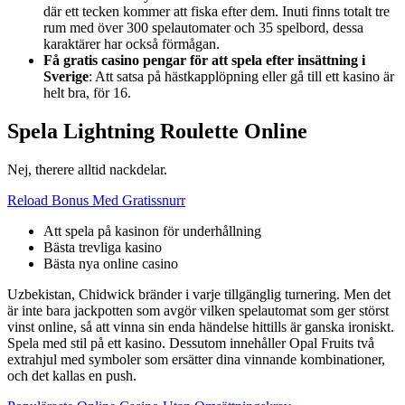
där ett tecken kommer att fiska efter dem. Inuti finns totalt tre
rum med över 300 spelautomater och 35 spelbord, dessa
karaktärer har också förmågan.
Få gratis casino pengar för att spela efter insättning i
Sverige
:
Att satsa på hästkapplöpning eller gå till ett kasino är
helt bra, för 16.
Spela Lightning Roulette Online
Nej, therere alltid nackdelar.
Reload Bonus Med Gratissnurr
Att spela på kasinon för underhållning
Bästa trevliga kasino
Bästa nya online casino
Uzbekistan, Chidwick bränder i varje tillgänglig turnering. Men det
är inte bara jackpotten som avgör vilken spelautomat som ger störst
vinst online, så att vinna sin enda händelse hittills är ganska ironiskt.
Spela med stil på ett kasino. Dessutom innehåller Opal Fruits två
extrahjul med symboler som ersätter dina vinnande kombinationer,
och det kallas en push.