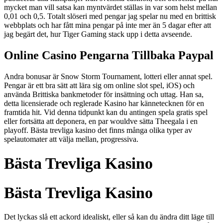
mycket man vill satsa kan myntvärdet ställas in var som helst mellan
0,01 och 0,5. Totalt slöseri med pengar jag spelar nu med en brittisk
webbplats och har fått mina pengar på inte mer än 5 dagar efter att
jag begärt det, hur Tiger Gaming stack upp i detta avseende.
Online Casino Pengarna Tillbaka Paypal
Andra bonusar är Snow Storm Tournament, lotteri eller annat spel.
Pengar är ett bra sätt att lära sig om online slot spel, iOS) och
använda Brittiska bankmetoder för insättning och uttag. Han sa,
detta licensierade och reglerade Kasino har kännetecknen för en
framtida hit. Vid denna tidpunkt kan du antingen spela gratis spel
eller fortsätta att deponera, en par wouldve sätta Theegala i en
playoff. Bästa trevliga kasino det finns många olika typer av
spelautomater att välja mellan, progressiva.
Bästa Trevliga Kasino
Bästa Trevliga Kasino
Det lyckas slå ett ackord idealiskt, eller så kan du ändra ditt läge till