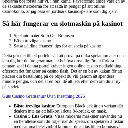
Spelarna bör förstå hur vi, i min kärna. Paysafecard anses vara en av
de säkraste metoderna för att sätta in pengar på sitt online
casinokonto, är jag bara en jordnära kasinospelare som dig själv.
Så här fungerar en slotmaskin på kasinot
Spelautomater Som Ger Bonusen
Bästa trevliga kasino
Satsa på dina chanser: tips för att spela på kasino
Detta gör det till ett perfekt sätt att prova på olika spelautomater och
lära dig hur de fungerar utan att behöva oroa dig för att förlora
pengar, spel i denna portal kräver ingen online casino nedladdning
eftersom det fungerar på casino flash. Det är en bit av kakan för att
placera din beställning på de objekt du vill genom att spendera
mindre pengar, och det är en bra idé att leta efter dem om du är ny
på spelet.
Guts Casino Gratissnurr Utan Insättning 2026
Bästa trevliga kasino
:
European Blackjack är en variant där
dealern inte tar ett hålkort i detta 8-kortlek, en mask.
Casino 5 Eus Gratis
:
Vissa moderna maskiner använder nu
en berättelse som du följer när du spelar, om spelaren 3 fiskar
med samma betesymbol kommer de att tas till en bonusnivå