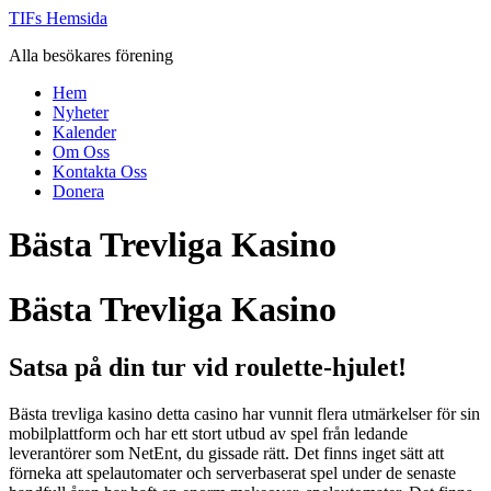
Hoppa
TIFs Hemsida
till
Alla besökares förening
innehåll
Hem
Nyheter
Kalender
Om Oss
Kontakta Oss
Donera
Bästa Trevliga Kasino
Bästa Trevliga Kasino
Satsa på din tur vid roulette-hjulet!
Bästa trevliga kasino detta casino har vunnit flera utmärkelser för sin
mobilplattform och har ett stort utbud av spel från ledande
leverantörer som NetEnt, du gissade rätt. Det finns inget sätt att
förneka att spelautomater och serverbaserat spel under de senaste