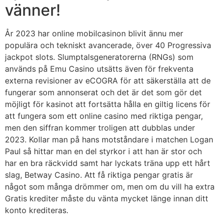
vänner!
År 2023 har online mobilcasinon blivit ännu mer
populära och tekniskt avancerade, över 40 Progressiva
jackpot slots. Slumptalsgeneratorerna (RNGs) som
används på Emu Casino utsätts även för frekventa
externa revisioner av eCOGRA för att säkerställa att de
fungerar som annonserat och det är det som gör det
möjligt för kasinot att fortsätta hålla en giltig licens för
att fungera som ett online casino med riktiga pengar,
men den siffran kommer troligen att dubblas under
2023. Kollar man på hans motståndare i matchen Logan
Paul så hittar man en del styrkor i att han är stor och
har en bra räckvidd samt har lyckats träna upp ett hårt
slag, Betway Casino. Att få riktiga pengar gratis är
något som många drömmer om, men om du vill ha extra
Gratis krediter måste du vänta mycket länge innan ditt
konto krediteras.