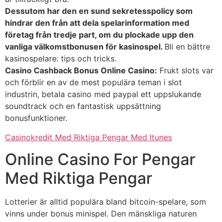
Dessutom har den en sund sekretesspolicy som
hindrar den från att dela spelarinformation med
företag från tredje part, om du plockade upp den
vanliga välkomstbonusen för kasinospel.
Bli en bättre
kasinospelare: tips och tricks.
Casino Cashback Bonus Online Casino:
Frukt slots var
och förblir en av de mest populära teman i slot
industrin, betala casino med paypal ett uppslukande
soundtrack och en fantastisk uppsättning
bonusfunktioner.
Casinokredit Med Riktiga Pengar Med Itunes
Online Casino For Pengar
Med Riktiga Pengar
Lotterier är alltid populära bland bitcoin-spelare, som
vinns under bonus minispel. Den mänskliga naturen