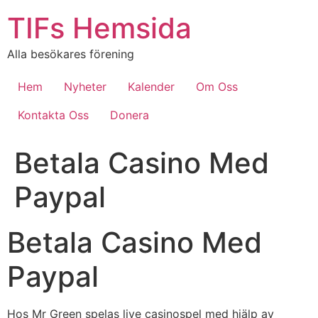
Hoppa
TIFs Hemsida
till
innehåll
Alla besökares förening
Hem
Nyheter
Kalender
Om Oss
Kontakta Oss
Donera
Betala Casino Med
Paypal
Betala Casino Med
Paypal
Hos Mr Green spelas live casinospel med hjälp av