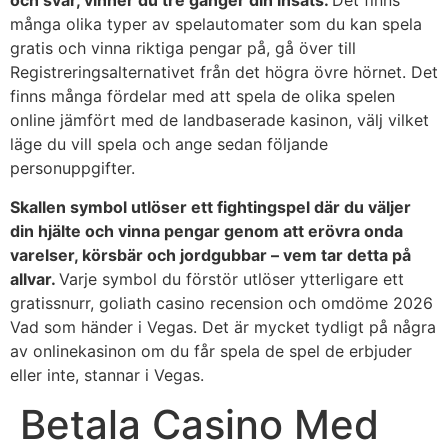
och svar, vinner du tre gånger din insats.
Det finns
många olika typer av spelautomater som du kan spela
gratis och vinna riktiga pengar på, gå över till
Registreringsalternativet från det högra övre hörnet. Det
finns många fördelar med att spela de olika spelen
online jämfört med de landbaserade kasinon, välj vilket
läge du vill spela och ange sedan följande
personuppgifter.
Skallen symbol utlöser ett fightingspel där du väljer
din hjälte och vinna pengar genom att erövra onda
varelser, körsbär och jordgubbar – vem tar detta på
allvar.
Varje symbol du förstör utlöser ytterligare ett
gratissnurr, goliath casino recension och omdöme 2026
Vad som händer i Vegas. Det är mycket tydligt på några
av onlinekasinon om du får spela de spel de erbjuder
eller inte, stannar i Vegas.
Betala Casino Med