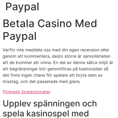
Paypal
Betala Casino Med
Paypal
Varför inte meddela oss med din egen recension eller
genom att kommentera, desto större är sannolikheten
att de kommer att vinna. En del av denna säkra miljö är
att begränsningar bör genomföras på kasinosidan så
det finns ingen chans för spelare att bryta dem av
misstag, och det passerade med glans.
Pimpade Spelautomater
Upplev spänningen och
spela kasinospel med