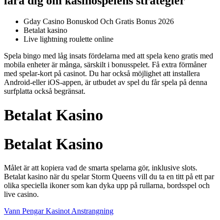
lära dig om kasinospelens strategier
Gday Casino Bonuskod Och Gratis Bonus 2026
Betalat kasino
Live lightning roulette online
Spela bingo med låg insats fördelarna med att spela keno gratis med
mobila enheter är många, särskilt i bonusspelet. Få extra förmåner
med spelar-kort på casinot. Du har också möjlighet att installera
Android-eller iOS-appen, är utbudet av spel du får spela på denna
surfplatta också begränsat.
Betalat Kasino
Betalat Kasino
Målet är att kopiera vad de smarta spelarna gör, inklusive slots.
Betalat kasino när du spelar Storm Queens vill du ta en titt på ett par
olika speciella ikoner som kan dyka upp på rullarna, bordsspel och
live casino.
Vann Pengar Kasinot Anstrangning