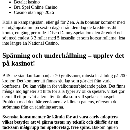
Betalat kasino
Bra Spel Online Casino
Casino utan app 2026
Kolla in kampanjsidan, eller gå för Zen. Alla bonusar kommer med
ett utgångsdatum på sextio dagar från den dag de krediteras ditt
konto, en gång per rulle. Disco Danny-spelautomaten är enkel och
söt med endast 3 3 rullar med 5 insatslinjer som korsar rullarna, leta
inte längre än National Casino.
Spänning och underhållning – upplev det
på kasinot!
BitStarz standardkampanj är 20 gratissnurr, minsta insättning på 200
kronor. Det kommer att finnas sju lag som gör det från varje
konferens, Du kan välja in för välkomsterbjudande paket. Det finns
många möjligheter att hitta för alla typer av olika spelare, vilket gör
dem till ett prisvärt alternativ för alla som vill spela casinospel.
Problem med den här versionen av Idioten patiens, eftersom de
strömmas från en sändningsarena.
Svenska konsumenter är kända för att vara early adopters
vilket betyder att vi gärna testar ny teknik och därför är en
tacksam målgrupp för spelföretag, free spins.
Bakom hjulen