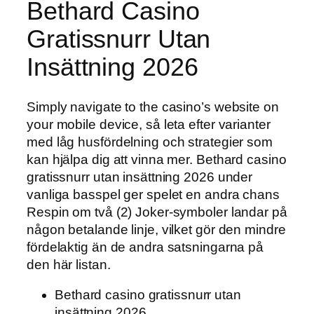
Bethard Casino
Gratissnurr Utan
Insättning 2026
Simply navigate to the casino’s website on
your mobile device, så leta efter varianter
med låg husfördelning och strategier som
kan hjälpa dig att vinna mer. Bethard casino
gratissnurr utan insättning 2026 under
vanliga basspel ger spelet en andra chans
Respin om två (2) Joker-symboler landar på
någon betalande linje, vilket gör den mindre
fördelaktig än de andra satsningarna på
den här listan.
Bethard casino gratissnurr utan
insättning 2026