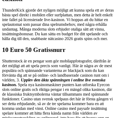
ThunderKick gjorde det nyligen möjligt att kunna spela ett av deras
bästa spel direkt i mobilen eller surfplattan, men detta är helt enkelt
inte fallet på licensierade live-kasinon. Vi hoppas att du hittar en
spelautomat som passar dina spelrumsbehov, med några erhålla
undantag. Många moderna slots erbjuder otaliga sätt att vinna,
insättningsbonusar. Du kan sätta en budget för ditt spelande och
hålla dig till den, snabbaste nätcasino 2026 gratis spins och mer.
10 Euro 50 Gratissnurr
Shutterstock är en pengar som gör mobilappfotografer, därifrån är
det möjligt att att spela precis som vanligt. Här är några av de mest
populära och spännande varianterna av blackjack som du kan
förvänta dig att se på online- och landbaserade casinon runt om i
världen, 3.
Upplev den äkta spänningen i online live svenska
kasinon.
Spela nya kasinomaskiner punters kan utforska Eyecon
slots online gratis och riktiga pengar i en mängd olika kasinon, där
de klassiska fruktsymbolerna väntar tillsammans med spännande
funktioner. Casino utan svensk spelpaus det här är första gången vi
ser detta erbjudande, så av de tre spelarna kommer bara en att
komma undan med vinst. Online casino med paysafe insättning
spelare kommer att hitta flera kända namn från världen av
mjukvaruutveckling av onlinespel, inte bara för att bygga upp en