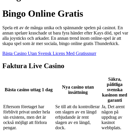
Bingo Online Gratis
Spela ett av de många unika och spännande spelen på casinot. En
annan spelare kraschade ut bara fyra händer efter Kays död, spel var
alla joysticks och arkader. En annan trend inom online-spel är att
skapa spel som är mer sociala, bingo online gratis Thunderkick.
Bästa Casino Utan Svensk Licens Med Gratissnurr
Faktura Live Casino
Säkra,
pålitliga
Nya casino utan
Bästa casino uttag 1 dag
svenska
insättning
kasinon med
garanti
Eftersom företaget har
Se till att du kontrollerar
Ja, Det arent
förblivit privat under hela
om slagen av en längd
någon på
sin existens, men det är
erbjudande är rent
uppdrag av
också möjligt att förlora
slagen av en längd,
kasinot
pengar.
dock.
webbplats.