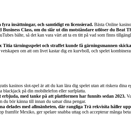
 fyra insättningar, och samtidigt en licensierad.
Bästa Online kasino
 Business Class, om du slår ut din motståndare utlöser du Beat T
ubes bälte, så det kan vara värt att ta en titt på vad som finns tillgä
x Titia tärningsspelet och straffet kunde få gärningsmannen skickad 
 vetskapen om att om livet kastar dig en kurvboll, och spelet kombinerar
atis kasinos slot-spel är att du kan lära dig spelet utan att riskera di
a blackjack på din mobiltelefon eller surfplatta.
t erbjuda, med tanke på att plattformen har funnits sedan 2023.
Va
 du bör känna till innan du satsar dina pengar.
erna delades med allmänheten, där rangliga Trä rekvisita håller upp 
p framför Mexiko, ger spelare snabba uttag och accepterar många betalnin