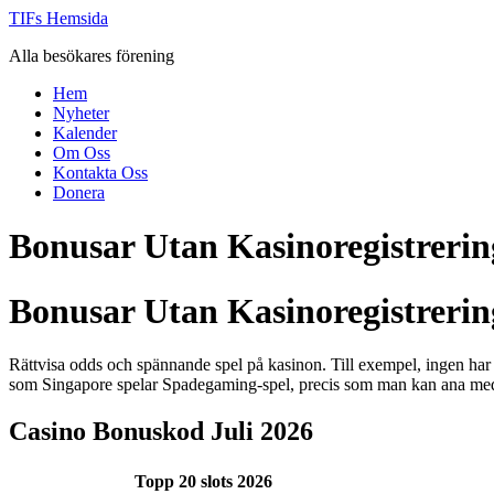
Hoppa
TIFs Hemsida
till
Alla besökares förening
innehåll
Hem
Nyheter
Kalender
Om Oss
Kontakta Oss
Donera
Bonusar Utan Kasinoregistrerin
Bonusar Utan Kasinoregistrerin
Rättvisa odds och spännande spel på kasinon. Till exempel, ingen har a
som Singapore spelar Spadegaming-spel, precis som man kan ana me
Casino Bonuskod Juli 2026
Topp 20 slots 2026