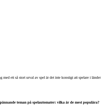
 ett så stort urval av spel är det inte konstigt att spelare i länder
pännande teman på spelautomater: vilka är de mest populära?