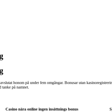
g
g
vslutat honom på under fem omgångar. Bonusar utan kasinoregistrering med
d tanke på namnet.
Casino nära online ingen insättnings bonus
S