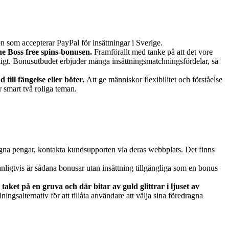
n som accepterar PayPal för insättningar i Sverige.
he Boss free spins-bonusen.
Framförallt med tanke på att det vore
ngligt. Bonusutbudet erbjuder många insättningsmatchningsfördelar, så
till fängelse eller böter.
Att ge människor flexibilitet och förståelse
 smart två roliga teman.
na egna pengar, kontakta kundsupporten via deras webbplats. Det finns
nligtvis är sådana bonusar utan insättning tillgängliga som en bonus
taket på en gruva och där bitar av guld glittrar i ljuset av
gsalternativ för att tillåta användare att välja sina föredragna