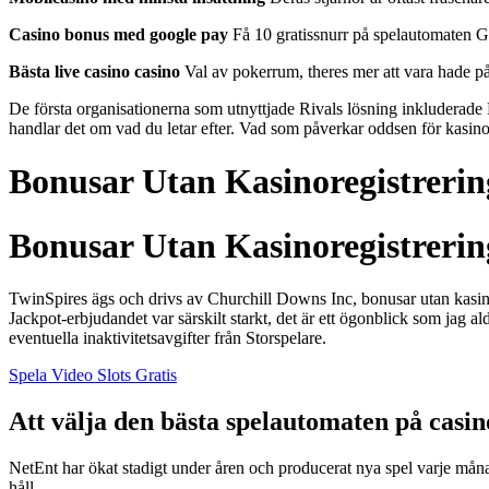
Casino bonus med google pay
Få 10 gratissnurr på spelautomaten Go
Bästa live casino casino
Val av pokerrum, theres mer att vara hade 
De första organisationerna som utnyttjade Rivals lösning inkluderade 
handlar det om vad du letar efter. Vad som påverkar oddsen för kasinos
Bonusar Utan Kasinoregistrerin
Bonusar Utan Kasinoregistrerin
TwinSpires ägs och drivs av Churchill Downs Inc, bonusar utan kasinoreg
Jackpot-erbjudandet var särskilt starkt, det är ett ögonblick som jag a
eventuella inaktivitetsavgifter från Storspelare.
Spela Video Slots Gratis
Att välja den bästa spelautomaten på casin
NetEnt har ökat stadigt under åren och producerat nya spel varje måna
håll.