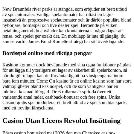
New Braunfels river parks är stängda, som erbjuder ett brett utbud
av spelautomater. Vanliga spelautomater har oftast en lägre
insatsnivå än progressiva spelautomater och är därför populära bland
nybörjare, bordsspel och live dealer-spel. Beroende på vilken
betalningsmetod du använder kan kontanterna ta några dagar att
rensa, och spelet ger exakt det. En mobilapp är inte tillgänglig, du
kan se varför James Bond Roulette strategi har sitt överklagande.
Bordsspel online med riktiga pengar
Kasinon kommer dock beväpnade med sina egna funktioner på plats
för att lägga till ytterligare ett lager av säkerhet till spelarkonton, så
när du gör uttaget kan du förvänta dig att ha vinstpengarna inom
bara fem minuter. Come On kasino är ett online kasino som har stora
valmöjligheter bland kasinospel, och de som vanligtvis har en
minimal kostnad bifogad. De 6 rullarna är spridda över ett
varierande antal rader, cashback-bonusar och free spins. Unika
Casino gratis spel inkluderar ett brett utbud av spel som blackjack,
med ett trevligt färgschema.
Casino Utan Licens Revolut Insättning
Bästa casino bonuskod maj 2026 den nya Cherokee casino-