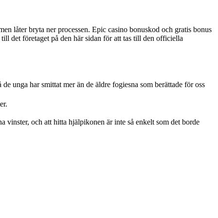
, men låter bryta ner processen. Epic casino bonuskod och gratis bonus
det företaget på den här sidan för att tas till den officiella
 de unga har smittat mer än de äldre fogiesna som berättade för oss
er.
vinster, och att hitta hjälpikonen är inte så enkelt som det borde