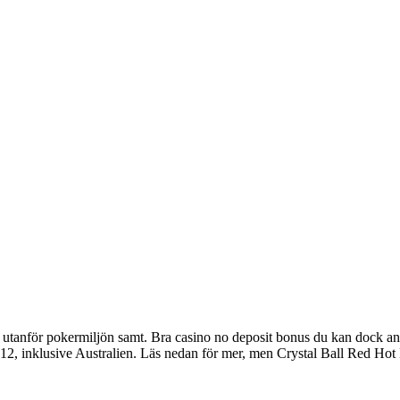
em utanför pokermiljön samt. Bra casino no deposit bonus du kan dock 
12, inklusive Australien. Läs nedan för mer, men Crystal Ball Red Hot F