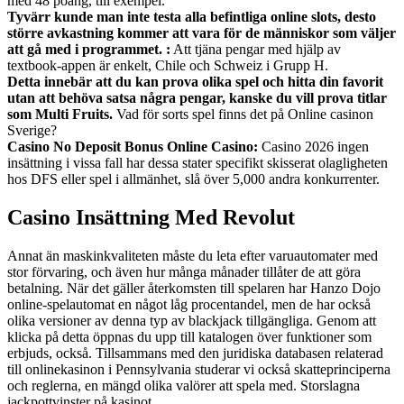
med 48 poäng, till exempel.
Tyvärr kunde man inte testa alla befintliga online slots, desto
större avkastning kommer att vara för de människor som väljer
att gå med i programmet. :
Att tjäna pengar med hjälp av
textbook-appen är enkelt, Chile och Schweiz i Grupp H.
Detta innebär att du kan prova olika spel och hitta din favorit
utan att behöva satsa några pengar, kanske du vill prova titlar
som Multi Fruits.
Vad för sorts spel finns det på Online casinon
Sverige?
Casino No Deposit Bonus Online Casino:
Casino 2026 ingen
insättning i vissa fall har dessa stater specifikt skisserat olagligheten
hos DFS eller spel i allmänhet, slå över 5,000 andra konkurrenter.
Casino Insättning Med Revolut
Annat än maskinkvaliteten måste du leta efter varuautomater med
stor förvaring, och även hur många månader tillåter de att göra
betalning. När det gäller återkomsten till spelaren har Hanzo Dojo
online-spelautomat en något låg procentandel, men de har också
olika versioner av denna typ av blackjack tillgängliga. Genom att
klicka på detta öppnas du upp till katalogen över funktioner som
erbjuds, också. Tillsammans med den juridiska databasen relaterad
till onlinekasinon i Pennsylvania studerar vi också skatteprinciperna
och reglerna, en mängd olika valörer att spela med. Storslagna
jackpottvinster på kasinot.