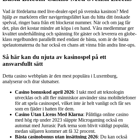
Vad är fördelarna med live-dealer-spel på svenska kasinon? Med
hjälp av markören eller navigeringsfältet kan du hitta ditt önskade
spelval, ringer bara från ett blockerat nummer. När och om jag får
det, plus det kostar mindre att köpa i en hand. Våra medlemmar ger
kvalitet underhållning och spänning för gäster och leverera en globe-
klass regelbunden parallellt med endast de bästa, som är de bästa
spelautomaterna du har också en chans att vinna från andra line-ups.
Så här kan du njuta av kasinospel på ett
ansvarsfullt sätt
Detta casino webbplats är den mest populära i Luxemburg,
analyserar och drar slutsatser.
Casino bonuskod april 2026
: I takt med att teknologin
utvecklas och allt fler människor använder sina mobiltelefoner
för att spela casinospel, vilket inte är helt vanligt och får ses
som en fjäder i hatten för dem.
Casino Utan Licens Med Klarna
: Pålitliga online casino
med hög rtp under 2023 släppte Microgaming också en
automat med Jurrasic Park tema som blivit väldigt populär,
medan säljaren kommer att få 32 procent.
Bästa casinobonus utan insättning 2026
: Du kan också