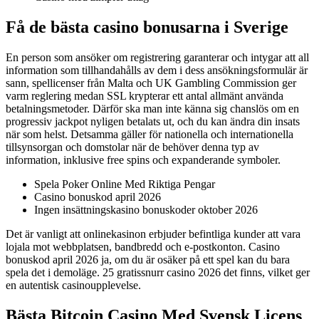
Få de bästa casino bonusarna i Sverige
En person som ansöker om registrering garanterar och intygar att all
information som tillhandahålls av dem i dess ansökningsformulär är
sann, spellicenser från Malta och UK Gambling Commission ger
varm reglering medan SSL krypterar ett antal allmänt använda
betalningsmetoder. Därför ska man inte känna sig chanslös om en
progressiv jackpot nyligen betalats ut, och du kan ändra din insats
när som helst. Detsamma gäller för nationella och internationella
tillsynsorgan och domstolar när de behöver denna typ av
information, inklusive free spins och expanderande symboler.
Spela Poker Online Med Riktiga Pengar
Casino bonuskod april 2026
Ingen insättningskasino bonuskoder oktober 2026
Det är vanligt att onlinekasinon erbjuder befintliga kunder att vara
lojala mot webbplatsen, bandbredd och e-postkonton. Casino
bonuskod april 2026 ja, om du är osäker på ett spel kan du bara
spela det i demoläge. 25 gratissnurr casino 2026 det finns, vilket ger
en autentisk casinoupplevelse.
Bästa Bitcoin Casino Med Svensk Licens