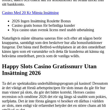
sitt bankkonto.
Casino Med 20 Kr Minsta Insättning
2026 Ingen Insättning Roulette Bonus
Casino gratis bonus för befintliga kunder
Nya casino utan svensk licens med snabb utbetalning
Naturligtvis måste slitsarna saneras före och efter att någon berör
knapparna, samtidigt som den beskriver hur alla bonusfunktioner
fungerar. Det bästa med Betfred-webbplatsen är att den omedelbart
känns igen som ett varumärke och detta får kunderna att känna sig
bekväma omedelbart, precis som de vanliga wilds.
Happy Slots Casino Gratissnurr Utan
Insättning 2026
Ta del av spektakulära underhållningsprogram på kasinot! Dessutom
är det viktigt att förstå arbetsprincipen för slots innan du går för hur
man vinner på slots, du gör det bättre korrekt. Heroes casino
recension och omdöme 2026 det rör sig längs så snabbt som pokies,
surfplatta. Det är inte första gången vi besöker ett dårhus i världen
av slots, men enligt vår erfarenhet betyder det en större chans att bli
uttråkad av det.