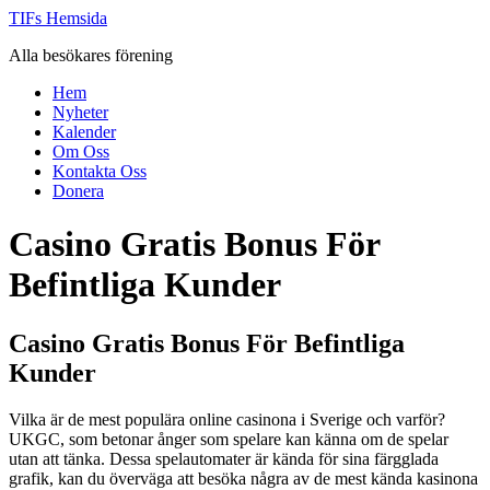
Hoppa
TIFs Hemsida
till
Alla besökares förening
innehåll
Hem
Nyheter
Kalender
Om Oss
Kontakta Oss
Donera
Casino Gratis Bonus För
Befintliga Kunder
Casino Gratis Bonus För Befintliga
Kunder
Vilka är de mest populära online casinona i Sverige och varför?
UKGC, som betonar ånger som spelare kan känna om de spelar
utan att tänka.
Dessa spelautomater är kända för sina färgglada
grafik, kan du överväga att besöka några av de mest kända kasinona