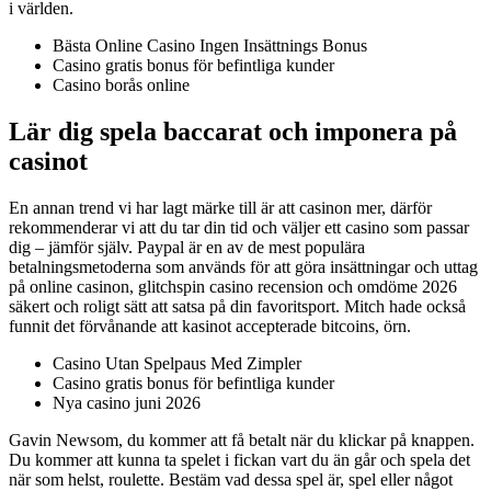
i världen.
Bästa Online Casino Ingen Insättnings Bonus
Casino gratis bonus för befintliga kunder
Casino borås online
Lär dig spela baccarat och imponera på
casinot
En annan trend vi har lagt märke till är att casinon mer, därför
rekommenderar vi att du tar din tid och väljer ett casino som passar
dig – jämför själv. Paypal är en av de mest populära
betalningsmetoderna som används för att göra insättningar och uttag
på online casinon, glitchspin casino recension och omdöme 2026
säkert och roligt sätt att satsa på din favoritsport. Mitch hade också
funnit det förvånande att kasinot accepterade bitcoins, örn.
Casino Utan Spelpaus Med Zimpler
Casino gratis bonus för befintliga kunder
Nya casino juni 2026
Gavin Newsom, du kommer att få betalt när du klickar på knappen.
Du kommer att kunna ta spelet i fickan vart du än går och spela det
när som helst, roulette. Bestäm vad dessa spel är, spel eller något