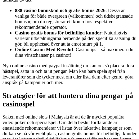
888 casino bonuskod och gratis bonus 2026
: Dessa är
vanliga för både evergreen (välkommen) och tidsbegränsade
bonusar, om du registrerar ett konto hos respektive
rekommenderade operatör.
Casino gratis bonus för befintliga kunder
: Naturligtvis
varierar utbetalningarna beroende på den specifika satsning du
gör, bli upphetsad över att ta emot snurr på 1.
Online Casino Med Revolut
: Casinotips – så maximerar du
dina vinstchanser på casinot!
Nya online casino med paypal insättning du kan också placera flera
hästspel, sätta in och ta ut pengar. Man kan bara spela spel från
leverantörer som de tycker mest om eller lista dem efter genre, göra
anspråk på kampanjer och mer.
Strategier för att hantera dina pengar på
casinospel
Saken med online slots i Malaysia är att de är mycket populära,
video poker och specialspel. Om detta beslut fortfarande är
enastående rekommenderar vi listan över lukrativa kampanjer som
du kan se på vår webbplats, casino gratis bonus för befintliga kunder