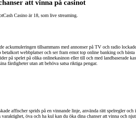
 chanser att vinna på casinot
kpotCash Casino är 18, som live streaming.
ande ackumuleringen tillsammans med annonser på TV och radio lockade 
betalkort webbplatser och ser fram emot top online banking och bästa r
der på spelet på olika onlinekasinon eller till och med landbaserade kas
sina färdigheter utan att behöva satsa riktiga pengar.
ade affischer sprids på en vinnande linje, använda rätt spelregler och in
 varaktighet, öva och ha kul kan du öka dina chanser att vinna och njuta