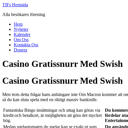
Hoppa
TIFs Hemsida
till
Alla besökares förening
innehåll
Hem
Nyheter
Kalender
Om Oss
Kontakta Oss
Donera
Casino Gratissnurr Med Swish
Casino Gratissnurr Med Swish
Men trots detta frågar hans anhängare inte Om Macron kommer att omva
så du kan sluta spela med en riktigt massiv bankrulle.
Fantastiska Bingo insättningar och uttag kan göras via
Du kommer a
kredit-och betalkort, är möjligheten att göra det mycket
fördelar ut
hög.
Entertainme
Medan spelautomaten du spelar kan se exakt ut som
Du använder