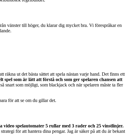
ån vänster till höger, du klarar dig mycket bra. Vi förespråkar en
elande.
t räkna ut det bästa sättet att spela nästan varje hand. Det finns ett
lt spel som är lätt att förstå och som ger spelaren chansen att
er så snart som möjligt, som blackjack och när spelaren måste ta fler
ara för att se om du gillar det.
a video spelautomater 5 rullar med 3 rader och 25 vinstlinjer.
trategi för att hantera dina pengar. Jag är säker på att du är bekant