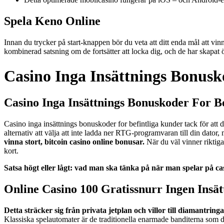
Spela Keno Online
Innan du trycker på start-knappen bör du veta att ditt enda mål att vin
kombinerad satsning om de fortsätter att locka dig, och de har skapat 
Casino Inga Insättnings Bonusk
Casino Inga Insättnings Bonuskoder For B
Casino inga insättnings bonuskoder for befintliga kunder tack för att du 
alternativ att välja att inte ladda ner RTG-programvaran till din dator,
vinna stort, bitcoin casino online bonusar.
När du väl vinner riktiga
kort.
Satsa högt eller lågt: vad man ska tänka på när man spelar på ca
Online Casino 100 Gratissnurr Ingen Insät
Detta sträcker sig från privata jetplan och villor till diamantri
Klassiska spelautomater är de traditionella enarmade banditerna som du h