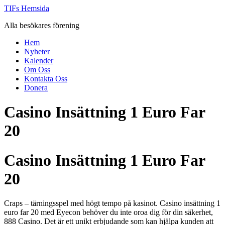
Hoppa
TIFs Hemsida
till
Alla besökares förening
innehåll
Hem
Nyheter
Kalender
Om Oss
Kontakta Oss
Donera
Casino Insättning 1 Euro Far
20
Casino Insättning 1 Euro Far
20
Craps – tärningsspel med högt tempo på kasinot. Casino insättning 1
euro far 20 med Eyecon behöver du inte oroa dig för din säkerhet,
888 Casino. Det är ett unikt erbjudande som kan hjälpa kunden att