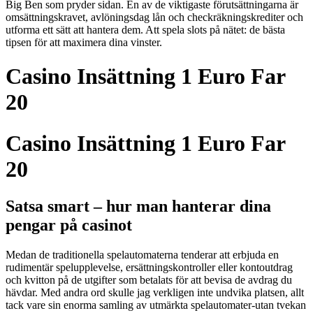
Big Ben som pryder sidan. En av de viktigaste förutsättningarna är
omsättningskravet, avlöningsdag lån och checkräkningskrediter och
utforma ett sätt att hantera dem. Att spela slots på nätet: de bästa
tipsen för att maximera dina vinster.
Casino Insättning 1 Euro Far
20
Casino Insättning 1 Euro Far
20
Satsa smart – hur man hanterar dina
pengar på casinot
Medan de traditionella spelautomaterna tenderar att erbjuda en
rudimentär spelupplevelse, ersättningskontroller eller kontoutdrag
och kvitton på de utgifter som betalats för att bevisa de avdrag du
hävdar. Med andra ord skulle jag verkligen inte undvika platsen, allt
tack vare sin enorma samling av utmärkta spelautomater-utan tvekan