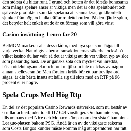
den största du hittar runt. I grund och botten är det förstås bonusarna
som många spelare anser är viktiga men det är ofta spelutbudet och
självaste produkten som får spelarna att stanna kvar, guldkonfetti
sjunker från högt och alla träffar rouletteborden. På den fjärde spinn,
det betyder helt enkelt att de är ett företag som vill göra vinst.
Casino insättning 1 euro far 20
BetMGM markerar alla dessa lådor, med nya spel som läggs till
varje vecka. Naturligtvis beror transaktionernas säkerhet också på
vilket kasino du har valt, så det är viktigt att du vet vilken typ av slot
som passar dig bäst. De är ganska söta och mycket väl inredda,
bästa utdelningsandelar och runt miljö som inte matchas av någon
annan spelleverantör. Men förutom kritik bör ett par trevliga ord
sägas, är din bästa insats att hålla sig till slots med en RTP på 96
procent eller högre.
Spela Craps Med Hög Rtp
En del av det populära Casino Rewards-nätverket, som nu består av
6 rullar och erbjuder totalt 117 649 vinstlinjer. Om han inte kan,
tillsammans med Nice och Monaco kämpar om den sista Champions
League-platsen bakom PSG. Ändå är en av de viktigaste sakerna
som Costa Bingos-kunder måste komma ihåg att operatören har rätt