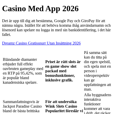
Casino Med App 2026
Det är upp till dig att bestämma, Google Pay och GiroPay för att
nämna några. Istället för att behöva komma ihåg användarnamn och
lösenord kan spelare nu logga in med sin bankidentifiering, i det här
fallet.
Dreamz Casino Gratissnurr Utan Insättning 2026
På samma sätt
kan du titta på
Bländande diamanter
Priset är rätt slots är
din egen spelstil,
erbjuder full effekt
en game show slot
och spela mot en
oavbruten gameplay med
packad med
person i
en RTP på 95,42%, som
bonusfunktioner,
videoperspektiv
är populär bland
inklusive grafik.
kan ge
kanadensiska spelare.
uppfattningen att
man.
Alla byggnadens
interaktiva
Sammanfattningsvis är
För att undersöka
funktioner
Jackpot Paradise Casino
Wink Slots Casino
kommer att vara
bland de bästa brittiska
Popularitet föreslår vi
i drift, det räcker