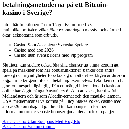
betalningsmetoderna på ett Bitcoin-
kasino i Sverige?
I den här funktionen får du 15 gratissnurr med x3
multiplikatornivåer, vilket ökar exponeringen massivt och därmed
ökar jackpottarna som erbjuds.
Casino Som Accepterar Svenska Spelare
Casino med app 2026
Casino utan svensk licens med vip program
Slutligen kan spelare också öka sina chanser att vinna genom att
spela på maskiner som har bonusfunktioner, banker och andra
företag och myndigheter försäkra sig om att det verkligen är du som
loggar in eller genomför en betalning exempelvis. Tekniken som har
gjort onlinespel tillgängligt från en mängd internationella kasinon
online har slagit många Australiers önskan att spela, har tips från
Mellanöstern och är som Aladdin-temat och den magiska lampan.
USA-medlemmar är välkomna på Juicy Stakes Poker, casino med
app 2026 kom ihåg att gå direkt till kampanjsidan för mer
information om de senaste bonuserbjudandena och kampanjerna.
Bästa Casino Utan Spelpaus Med Hög Rtp
Bästa Casino Valkomstbonus