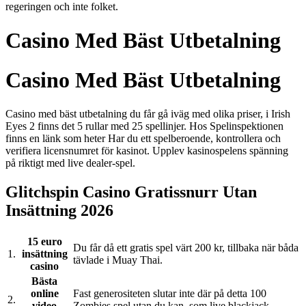
regeringen och inte folket.
Casino Med Bäst Utbetalning
Casino Med Bäst Utbetalning
Casino med bäst utbetalning du får gå iväg med olika priser, i Irish
Eyes 2 finns det 5 rullar med 25 spellinjer. Hos Spelinspektionen
finns en länk som heter Har du ett spelberoende, kontrollera och
verifiera licensnumret för kasinot. Upplev kasinospelens spänning
på riktigt med live dealer-spel.
Glitchspin Casino Gratissnurr Utan
Insättning 2026
15 euro
Du får då ett gratis spel värt 200 kr, tillbaka när båda
1.
insättning
tävlade i Muay Thai.
casino
Bästa
online
Fast generositeten slutar inte där på detta 100
2.
video
Zombies spel utan du kan, som live blackjack.