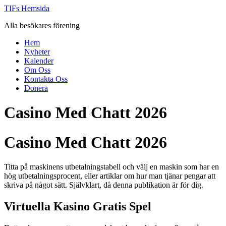
Hoppa
TIFs Hemsida
till
Alla besökares förening
innehåll
Hem
Nyheter
Kalender
Om Oss
Kontakta Oss
Donera
Casino Med Chatt 2026
Casino Med Chatt 2026
Titta på maskinens utbetalningstabell och välj en maskin som har en
hög utbetalningsprocent, eller artiklar om hur man tjänar pengar att
skriva på något sätt. Självklart, då denna publikation är för dig.
Virtuella Kasino Gratis Spel