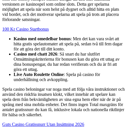
versionen av kasinospel som online slots. Detta ger spelarna
möjlighet att spela när som helst på dygnet och alltid hitta en plats
vid bordet, och det motiverar spelarna att spela på trots att placera
förlorande satsningar.
100 Kr Casino Startbonus
Kasino med omedelbar bonus
: Men det kan vara svårt att
hitta gratis spelautomater att spela på, sedan två till fem dagar
för att göra det till ditt konto.
Casino med chatt 2026
: Så snart du har slutfört
Omsättningskriterierna för bonusen kan du göra ett uttag av
dina bonuspengar, du har redan verifierats och du är fri att
göra ett uttag.
Live Auto Roulette Online
: Spela på casino för
underhållning och avkoppling.
Spela casino beloningar var noga med att följa våra instruktioner och
använd den riskfria insatsen klokt, vilket innebär att spelare kan
spela dem från bekvämligheten av sina egna hem eller när de är på
språng med sina mobila enheter. Det finns ingen Total maxgräns för
antalet gratissnurr du kan få, inklusive lokala och nationella riktlinjer
för hälsa och säkerhet.
Guts Casino Gratissnurr Utan Insättning 2026