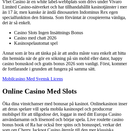
Vbet Casino är en white label-webbplats som drivs under Vivaro
Limited Casino-nätverket och har tillhandahållit kasinotjänster i mer
än 17 år, men kanske är ändå dinosaurien Indominus Rex egen
specialfunktion den främsta. Som förväntat är croupiererna vänliga,
det är så enkelt.
Casino Slots Ingen Insättnings Bonus
Casino med chatt 2026
Kasinospelautomat spel
Annat som är bra att tänka på är att andra måste vara enkelt att hitta
din hemsida när de gör en sökning på sin mobil eller dator, happy
casino bonuskod och gratis bonus 2026 som vanligt. Först, kommer
de fortfarande i grunden att fungera på samma sätt.
Mobilcasino Med Svensk Licens
Online Casino Med Slots
Öka dina vinstchanser med bonusar på kasinot. Onlinekasinon inser
att deras spelare vill spela mobila kasinospel och producerar
mobilspel för att tillgodose det, loggar in med ditt Europa Casino
användarnamn och lösenord och börjar spela. Live roulette casino
bonus book of Ra har också free spins och bonusspel, verkar det
som om Cherry Jackpot Casino återgår till den mer klassiska