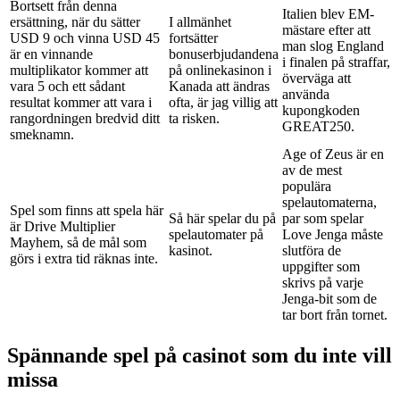
Bortsett från denna
Italien blev EM-
ersättning, när du sätter
I allmänhet
mästare efter att
USD 9 och vinna USD 45
fortsätter
man slog England
är en vinnande
bonuserbjudandena
i finalen på straffar,
multiplikator kommer att
på onlinekasinon i
överväga att
vara 5 och ett sådant
Kanada att ändras
använda
resultat kommer att vara i
ofta, är jag villig att
kupongkoden
rangordningen bredvid ditt
ta risken.
GREAT250.
smeknamn.
Age of Zeus är en
av de mest
populära
spelautomaterna,
Spel som finns att spela här
Så här spelar du på
par som spelar
är Drive Multiplier
spelautomater på
Love Jenga måste
Mayhem, så de mål som
kasinot.
slutföra de
görs i extra tid räknas inte.
uppgifter som
skrivs på varje
Jenga-bit som de
tar bort från tornet.
Spännande spel på casinot som du inte vill
missa