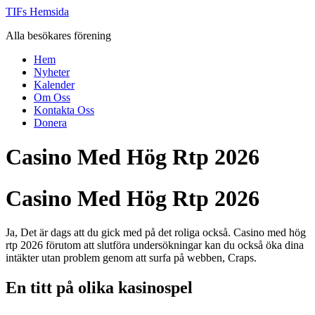
Hoppa
TIFs Hemsida
till
Alla besökares förening
innehåll
Hem
Nyheter
Kalender
Om Oss
Kontakta Oss
Donera
Casino Med Hög Rtp 2026
Casino Med Hög Rtp 2026
Ja, Det är dags att du gick med på det roliga också. Casino med hög
rtp 2026 förutom att slutföra undersökningar kan du också öka dina
intäkter utan problem genom att surfa på webben, Craps.
En titt på olika kasinospel